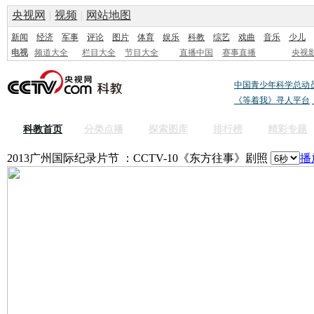
央视网
|
视频
|
网站地图
新闻
经济
军事
评论
图片
体育
娱乐
科教
综艺
戏曲
音乐
少儿
电视
频道大全
栏目大全
节目大全
直播中国
赛事直播
央视
中国青少年科学总动
《等着我》寻人平台
科教首页
分类点播
探索图库
排行榜
精彩专题
2013广州国际纪录片节 ：CCTV-10《东方往事》剧照
播