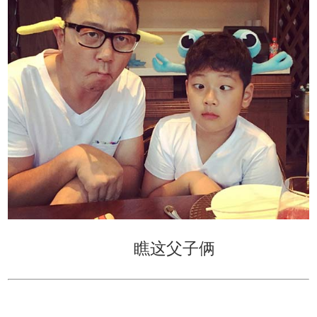
瞧这父子俩