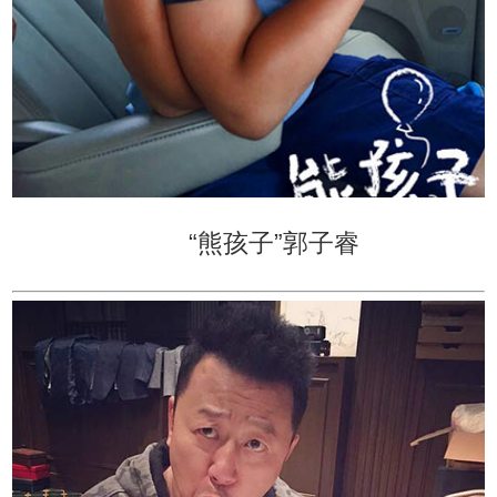
“熊孩子”郭子睿