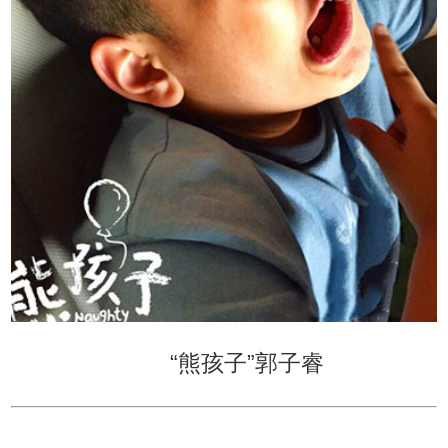
“熊孩子”郭子睿