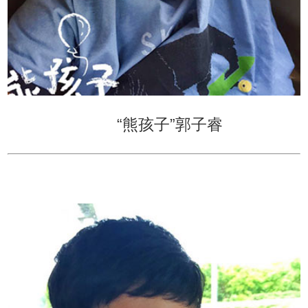
“熊孩子”郭子睿