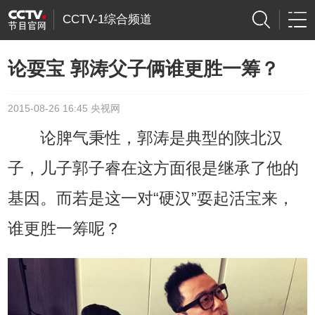
CCTV-1综合频道
论耍宝 郭涛父子俩谁更胜一筹？
2015-08-26 16:45 央视网
论脾气秉性，郭涛是典型的陕北汉
子，儿子郭子睿在这方面很是继承了他的
基因。而若是这一对“硬汉”耍起活宝来，
谁更胜一筹呢？