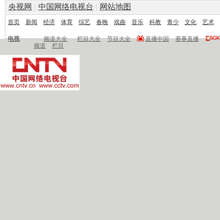
央视网
|
中国网络电视台
|
网站地图
首页
新闻
经济
体育
综艺
春晚
戏曲
音乐
科教
青少
文化
艺术
电视
频道大全
栏目大全
节目大全
直播中国
赛事直播
频道
栏目