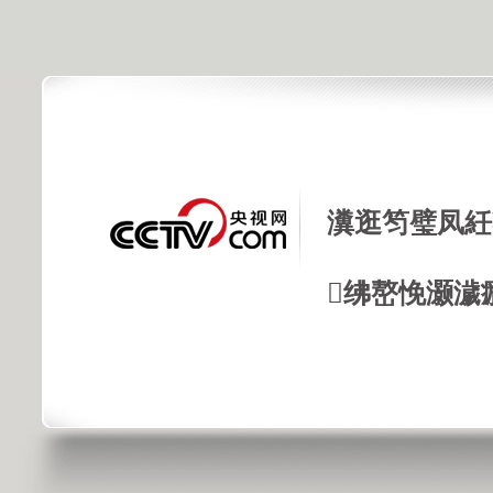
瀵逛笉璧凤紝
绋嶅悗灏濊