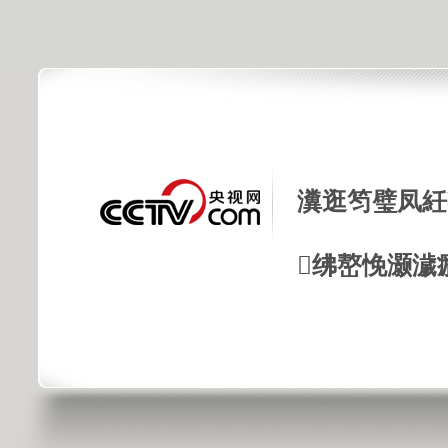
瀵逛笉璧凤紝
绋嶅悗灏濊