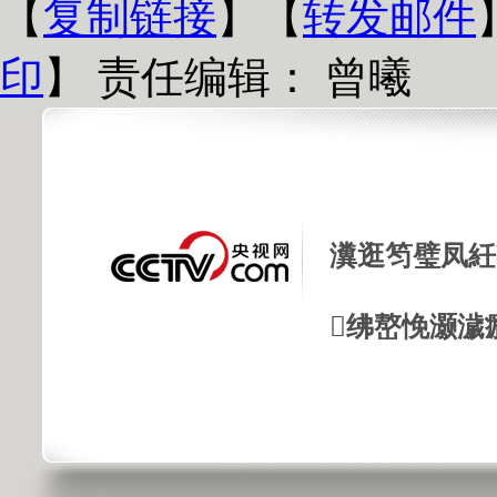
【
复制链接
】【
转发邮件
印
】
责任编辑： 曾曦
瀵逛笉璧凤紝
绋嶅悗灏濊