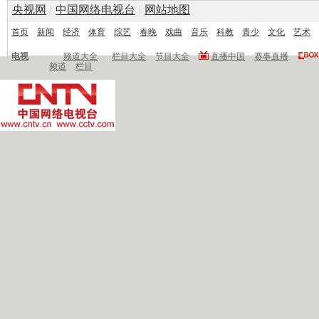
央视网
|
中国网络电视台
|
网站地图
首页
新闻
经济
体育
综艺
春晚
戏曲
音乐
科教
青少
文化
艺术
电视
频道大全
栏目大全
节目大全
直播中国
赛事直播
频道
栏目