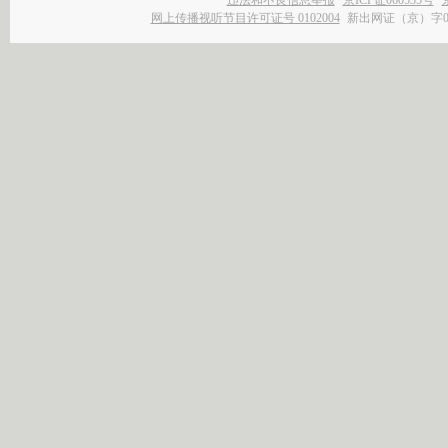
违法和不良信息举报
京ICP证060535号
网上传播视听节目许可证号 0102004
新出网证（京）字0