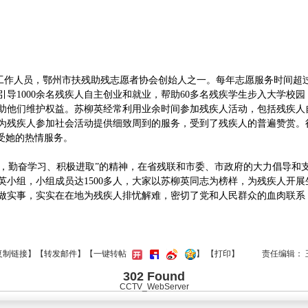
工作人员，鄂州市扶残助残志愿者协会创始人之一。每年志愿服务时间超
引导
1000
余名残疾人自主创业和就业，帮助
60
多名残疾学生步入大学校园
助他们维护权益。苏柳英经常利用业余时间参加残疾人活动，包括残疾人
为残疾人参加社会活动提供细致周到的服务，受到了残疾人的普遍赞赏。
受她的热情服务。
献，勤奋学习、积极进取”的精神，在省残联和市委、市政府的大力倡导和
英小组，小组成员达
1500
多人，大家以苏柳英同志为榜样，为残疾人开展
做实事，实实在在地为残疾人排忧解难，密切了党和人民群众的血肉联系
复制链接
】【
转发邮件
】【一键转帖
】 【
打印
】
责任编辑： 
302 Found
CCTV_WebServer