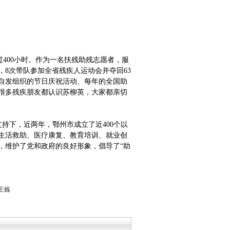
过
400
小时。作为一名扶残助残志愿者，服
，
8
次带队参加全省残疾人运动会并夺回
63
自发组织的节日庆祝活动、每年的全国助
很多残疾朋友都认识苏柳英，大家都亲切
支持下，近两年，鄂州市成立了近
400
个以
生活救助、医疗康复、教育培训、就业创
，维护了党和政府的良好形象，倡导了“助
王巍