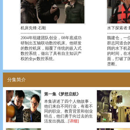
机床先锋:石毅
水下探索者:
------------------------------
---------------
2004年组建团队创业，08年底成功
魏建仓，一位
研制出五轴联动数控机床。他研发
群志同道合
的数控机床，颠覆了传统的嵌入式
阔的水下机
数控系统，做出了具有自主知识产
的时间，在
权的全pc数控系统。
面，打破了
垄断。
分集简介
第一集《梦想启航》
本集讲述了四个人物故事，
他们来自不同行业，有着不
同的职业、教育背景和创业
特点，他们勇于向过去的生
活发出挑战...
[详细]