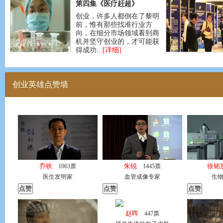
第四集《医疗赶超》
创业，许多人都倒在了黎明
前，惟有那些找准行业方
向，在细分市场领域看到商
机并坚守创业的，才可能获
得成功...
[详细]
创业英雄点赞墙
乔铁
朱锐
徐铭
1063
票
1445
票
医生发明家
血管成像专家
生物
赵晖
447
票