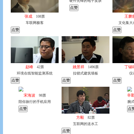
硬件先锋的电子皮肤
张成
王鹏
108
票
车联网极客
文化集大
赵峰
姚景祥
丁锡
42
票
1496
票
环境在线智能监测系统
拉锁式建筑墙板
仪
宋海波
辛
98
票
陪你旅行的手机应用
腕
方毅
82
票
互联网的送水工