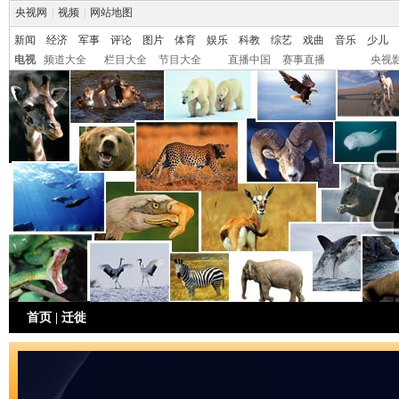
央视网
|
视频
|
网站地图
新闻
经济
军事
评论
图片
体育
娱乐
科教
综艺
戏曲
音乐
少儿
电视
频道大全
栏目大全
节目大全
直播中国
赛事直播
央视
首页
|
迁徙