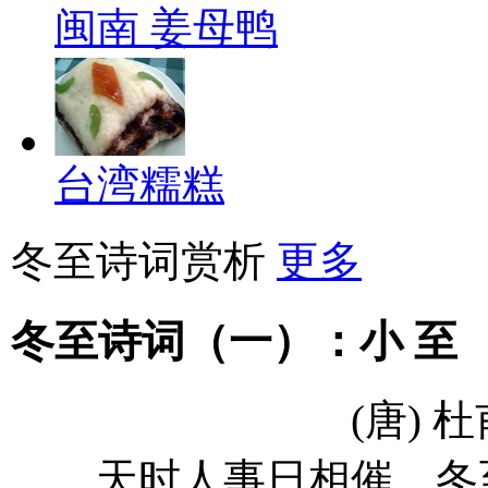
闽南 姜母鸭
台湾糯糕
冬至诗词赏析
更多
冬至诗词（一）：小 至
(唐) 杜
天时人事日相催，冬