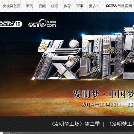
央视网首页
新闻
视频
经济
体育
军事
更多
节目官网
《发明梦工场》第二季
|
《发明梦工