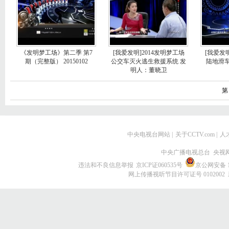
《发明梦工场》第二季 第7
[我爱发明]2014发明梦工场
[我爱发明
期（完整版） 20150102
公交车灭火逃生救援系统 发
陆地滑
明人：董晓卫
第
中央电视台网站
|
关于CCTV.com
|
人
中央广播电视总台 央视
违法和不良信息举报
京ICP证060535号
京公网安备 11
网上传播视听节目许可证号 0102002