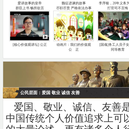
爱讲故事的皇帝
魏征进谏的故事
李序银，20年义务
群臣上书 畅所欲言
尽职尽责 严格依法办事
打官司不言悔
[核心价值观讲坛] 公正
动画片：我们的价值观
[国魂]务工人员子
公 正
同等教育
公民层面：爱国 敬业 诚信 友善
爱国、敬业、诚信、友善
中国传统个人价值追求上可