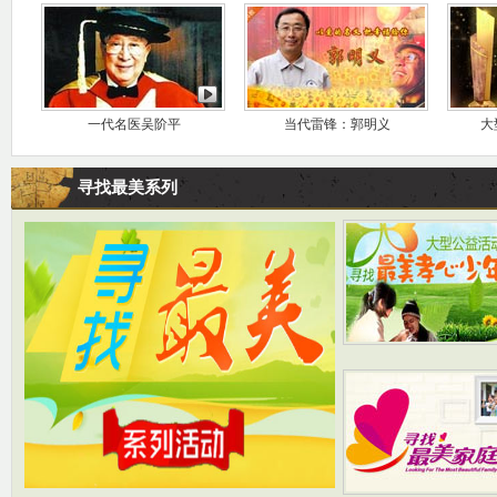
一代名医吴阶平
当代雷锋：郭明义
大
寻找最美系列