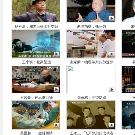
杨善洲：和老百姓水乳交融
两弹功勋：钱三强
张
王小谟：登高望远
谢家麟：物理学家的加速梦
谷超豪：神思求百诵
孙家栋：守望嫦娥
吴孟超：一生肝胆情
王永志：飞天梦想的成就者