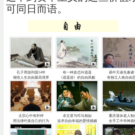
可同日而语。
孔子周游列国14年
有一种姿态叫逍遥
易中天谈先秦诸
领悟人生自由最高境界
《逍遥游》的自由风貌
有独立人格自由
太宗心中有杆秤
卓文君与司马相如
重庆退休老人制
用法律约束自己的行为
追求自由幸福的爱情婚姻
全手工中华神盾