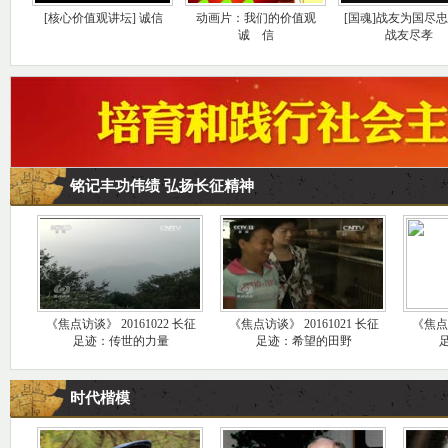
[核心价值观讲坛] 诚信
动画片：我们的价值观
[国魂]战友为国尽忠
诚 信
战友尽孝
铭记丰功伟绩 弘扬长征精神
《焦点访谈》 20161022 长征
《焦点访谈》 20161021 长征
《焦点访
足迹：传世的力量
足迹：希望的田野
时代楷模