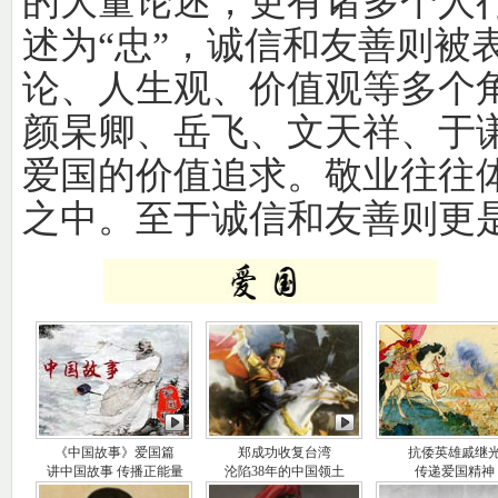
的大量论述，更有诸多个人
述为“忠”，诚信和友善则被表
论、人生观、价值观等多个
颜杲卿、岳飞、文天祥、于
爱国的价值追求。敬业往往
之中。至于诚信和友善则更
《中国故事》爱国篇
郑成功收复台湾
抗倭英雄戚继
讲中国故事 传播正能量
沦陷38年的中国领土
传递爱国精神