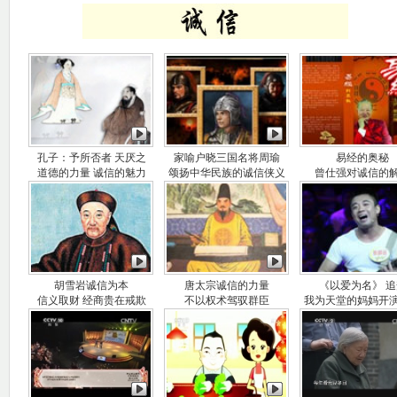
孔子：予所否者 天厌之
家喻户晓三国名将周瑜
易经的奥秘
道德的力量 诚信的魅力
颂扬中华民族的诚信侠义
曾仕强对诚信的
胡雪岩诚信为本
唐太宗诚信的力量
《以爱为名》 追
信义取财 经商贵在戒欺
不以权术驾驭群臣
我为天堂的妈妈开