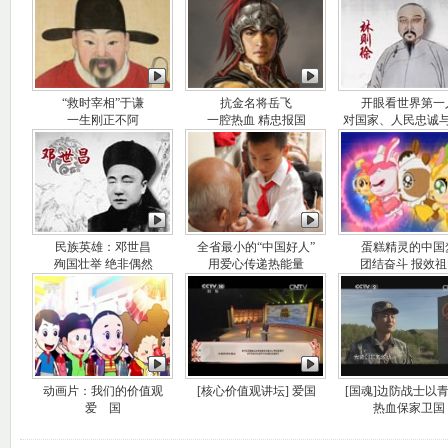
“救时宰相”于谦
抗金名将岳飞
开眼看世界第一
一生刚正不阿
一腔热血 精忠报国
对国家、人民忠诚
民族英雄：邓世昌
全省最小的“中国好人”
蛋糕精灵的中国
殉国壮举 绝非偶然
用爱心传递热能量
团结奋斗 报效祖
动画片：我们的价值观
[核心价值观讲坛] 爱国
[国魂]边防战士以
爱 国
热血保家卫国