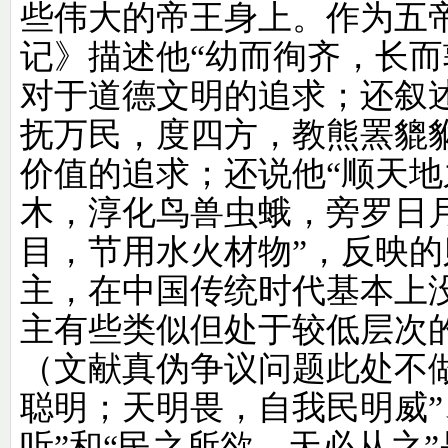
些伟大的帝王身上。作为五
记》描述他“幼而徇齐，长而
对于道德文明的追求；还叙
抚万民，度四方，教熊罴貔
价值的追求；还说他“顺天地
木，淳化鸟兽虫蛾，旁罗日
目，节用水火材物”，反映
主，在中国传统时代基本上
主有些类似但处于较低层次
（文献真伪争议问题此处不
聪明；天明畏，自我民明威”
听”和“民之所欲，天必从之