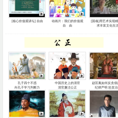
[核心价值观讲坛] 自由
动画片：我们的价值观
[国魂]用艺术实现
自 由
求丰富文化生
孔子四十不惑
中国历史上的清官
赵匡胤如何反贪倡
向孔子学习判断力
清官廉洁公正
纪律严明 惩贪治