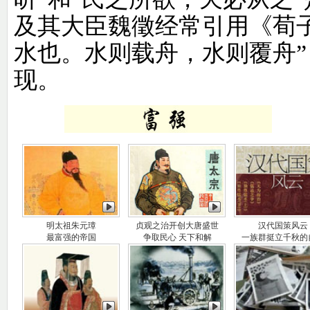
及其大臣魏徵经常引用《荀
水也。水则载舟，水则覆舟
现。
明太祖朱元璋
贞观之治开创大唐盛世
汉代国策风云
最富强的帝国
争取民心 天下和解
一族群挺立千秋的