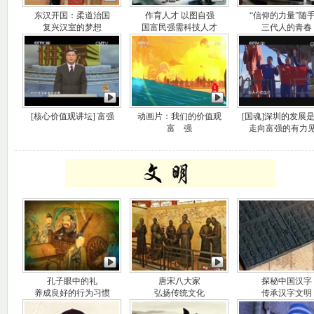
东汉开国：柔道治国
作育人才 以图自强
“信仰的力量”随
复兴汉室的梦想
国富民强需科技人才
三代人的青春
[核心价值观讲坛] 富强
动画片：我们的价值观
[国魂]深圳的发展
富 强
走向富强的有力
孔子眼中的礼
唐宋八大家
探秘中国汉字
养成良好的行为习惯
弘扬传统文化
传承汉字文明