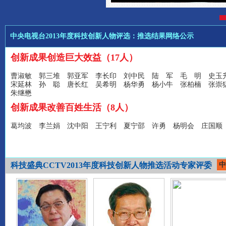
中央电视台2013年度科技创新人物评选：推选结果网络公示
创新成果创造巨大效益（17人）
曹淑敏 郭三堆 郭亚军 李长印 刘中民 陆 军 毛 明 史玉
宋延林 孙 聪 唐长红 吴希明 杨华勇 杨小牛 张柏楠 张
朱继懋
创新成果改善百姓生活（8人）
葛均波 李兰娟 沈中阳 王宁利 夏宁邵 许勇 杨明会 庄国顺
科技盛典CCTV2013年度科技创新人物推选活动专家评委
中