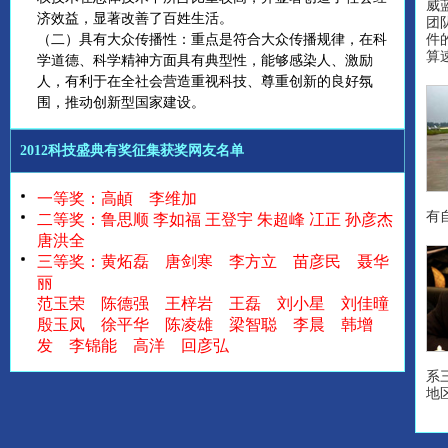
威
济效益，显著改善了百姓生活。
团
（二）具有大众传播性：重点是符合大众传播规律，在科
件
算
学道德、科学精神方面具有典型性，能够感染人、激励
人，有利于在全社会营造重视科技、尊重创新的良好氛
围，推动创新型国家建设。
2012科技盛典有奖征集获奖网友名单
一等奖：高頔 李维加
有
二等奖：鲁思顺 李如福 王登宇 朱超峰 冮正 孙彦杰
唐洪全
三等奖：黄炻磊 唐剑寒 李方立 苗彦民 聂华
丽
范玉荣 陈德强 王梓岩 王磊 刘小星 刘佳曈
殷玉凤 徐平华 陈凌雄 梁智聪 李晨 韩增
发 李锦能 高洋 回彦弘
系
地