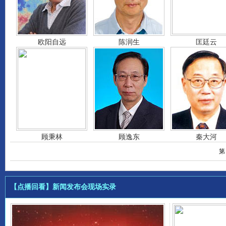
欧阳自远
陈润生
匡廷云
顾秉林
顾逸东
秦大河
第
【点播回看】新闻发布会现场实录