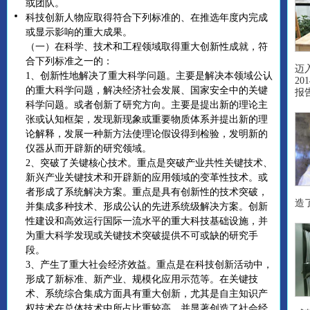
或团队。
科技创新人物应取得符合下列标准的、在推选年度内完成
或显示影响的重大成果。
（一）在科学、技术和工程领域取得重大创新性成就，符
合下列标准之一的：
迈
1、创新性地解决了重大科学问题。主要是解决本领域公认
2
的重大科学问题，解决经济社会发展、国家安全中的关键
报
科学问题。或者创新了研究方向。主要是提出新的理论主
张或认知框架，发现新现象或重要物质体系并提出新的理
论解释，发展一种新方法使理论假设得到检验，发明新的
仪器从而开辟新的研究领域。
2、突破了关键核心技术。重点是突破产业共性关键技术、
新兴产业关键技术和开辟新的应用领域的变革性技术。或
者形成了系统解决方案。重点是具有创新性的技术突破，
造
并集成多种技术、形成公认的先进系统级解决方案。创新
性建设和高效运行国际一流水平的重大科技基础设施，并
为重大科学发现或关键技术突破提供不可或缺的研究手
段。
3、产生了重大社会经济效益。重点是在科技创新活动中，
形成了新标准、新产业、规模化应用示范等。在关键技
术、系统综合集成方面具有重大创新，尤其是自主知识产
权技术在总体技术中所占比重较高，并显著创造了社会经