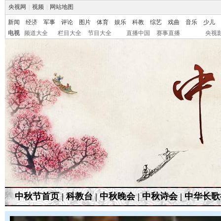
央视网
|
视频
|
网站地图
新闻
经济
军事
评论
图片
体育
娱乐
科教
综艺
戏曲
音乐
少儿
电视
频道大全
栏目大全
节目大全
直播中国
赛事直播
央视
中秋节首页
|
科教台
|
中秋晚会
|
中秋诗会
|
中华长歌