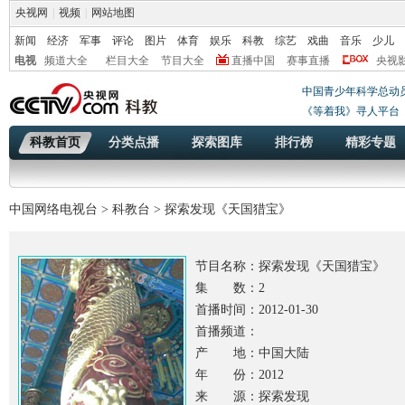
央视网
|
视频
|
网站地图
新闻
经济
军事
评论
图片
体育
娱乐
科教
综艺
戏曲
音乐
少儿
电视
频道大全
栏目大全
节目大全
直播中国
赛事直播
央视
中国青少年科学总动
《等着我》寻人平台
科教首页
分类点播
探索图库
排行榜
精彩专题
中国网络电视台
>
科教台
> 探索发现《天国猎宝》
节目名称：
探索发现《天国猎宝》
集 数：2
首播时间：2012-01-30
首播频道：
产 地：中国大陆
年 份：2012
来 源：探索发现