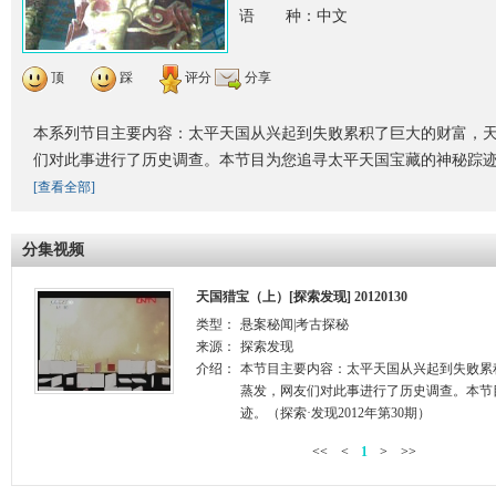
语 种：中文
顶
踩
评分
分享
本系列节目主要内容：太平天国从兴起到失败累积了巨大的财富，
们对此事进行了历史调查。本节目为您追寻太平天国宝藏的神秘踪
[查看全部]
分集视频
天国猎宝（上）[探索发现] 20120130
类型：
悬案秘闻|考古探秘
来源：
探索发现
介绍：
本节目主要内容：太平天国从兴起到失败累
蒸发，网友们对此事进行了历史调查。本节
迹。（探索·发现2012年第30期）
<<
<
1
>
>>