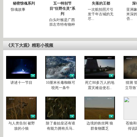
秘密惊魂系列
五一特别节
失落的王都
深
目“狂野生灵”系
惊魂故事
一次航拍照片引
亚洲象
列
发千年古城的无
米深
尽...
否...
白头叶猴是广西
崇左市特有物种
《天下大观》精彩小视频
讲述十一节目
10厘米长毒蜘蛛可
死亡80多万人的地
猜测 
咬死一条牛
震灾难迫使石..
立导致
与人类告别 被野
除了秦始皇还有谁
边境的铁丝网 狼
苍狼和
放的小狼
有能力拥有兵马..
群食物匮乏
传说