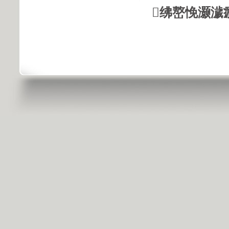
绋嶅悗灏濊