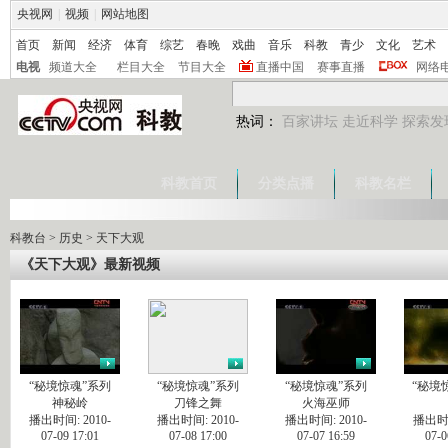
央视网
|
视频
|
网站地图
首页
新闻
经济
体育
综艺
春晚
戏曲
音乐
科教
青少
文化
艺术
电视
频道大全
栏目大全
节目大全
直播中国
赛事直播
网络
热词：
百家讲坛
走近科学
探索发
科教首页
分类点播
科教名栏
科教台
>
历史
>
天下大观
《天下大观》最新视频
“秘境惊魂”系列
“秘境惊魂”系列
“秘境惊魂”系列
“秘境
神秘岭
刀锋之舞
火海巫师
播出时间: 2010-
播出时间: 2010-
播出时间: 2010-
播出时间
07-09 17:01
07-08 17:00
07-07 16:59
07-0