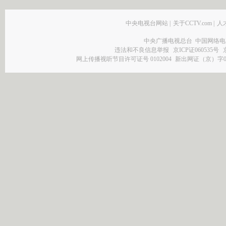
中央电视台网站
|
关于CCTV.com
|
人
中央广播电视总台 中国网络电
违法和不良信息举报
京ICP证060535号
网上传播视听节目许可证号 0102004
新出网证（京）字0