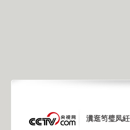
瀵逛笉璧凤紝