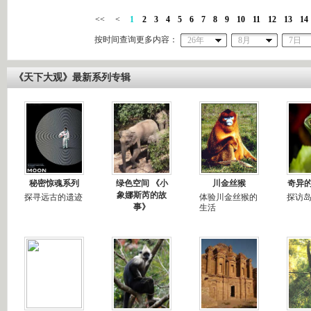
<<
<
1
2
3
4
5
6
7
8
9
10
11
12
13
14
按时间查询更多内容：
26年
8月
7日
《天下大观》最新系列专辑
秘密惊魂系列
绿色空间 《小
川金丝猴
奇异
象娜斯芮的故
探寻远古的遗迹
体验川金丝猴的
探访
事》
生活