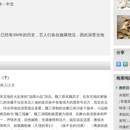
：中文
已经有300年的历史，艺人们各自施展绝活，因此深受当地
分享
 （下）
检索地
|名人|人文
按栏目
央视栏
东北地区火起来的“说唱小品”演员。魏三原名魏武才，在东北地区家喻
|
等着
三的光碟不仅在东北三省的老百姓中有着强大的票房号召力，而且在北
味道
|
、河北等地也深受观众喜爱。魏三录制的光碟已有20多个版本，小品相
将其称为“魏三现象”。魏三演唱歌曲震撼力很强，在舞台表演形体和声
来如此
一，声情并茂，自然娴熟，充满激情和活力，搞笑说逗适度，雅俗共
发明
|
亲和力。如视频歌曲《久违的哥们》、《抹不去的泪滴》、《离家的孩
停播栏