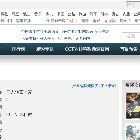
科教
综艺
戏曲
音乐
少儿
书画
公益
旅游
汽车
时尚
历史
农业
健
直播中国
赛事直播
央视影音客户端
|
高清
电影
电视剧
纪录片
动
中国青少年科学总动员
《开讲啦》壮志凌云 蓝天亮剑
《等着我》寻人平台
《开讲啦》
调查问卷
库
排行榜
精彩专题
CCTV-10科教频道官网
节目预告
猜你还
推荐给其他网友
|
加入收藏
称：
二人转艺术家
：8
间：
：CCTV-10科教
地：
份：
源：