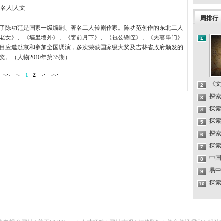
|名人|人文
周排行
了陈功范是国家一级编剧、著名二人转剧作家。陈功范创作的东北二人
老女》、《墙里墙外》、《窗前月下》、《包公铡侄》、《夫妻串门》
1
目应邀赴京和参加全国调演，多次荣获国家级大奖及吉林省政府颁发的
奖。（人物2010年第35期）
<<
<
1
2
>
>>
《文
2
探索
3
探索
4
探索
5
探索
6
探索
7
中国
8
易中
9
探索
10