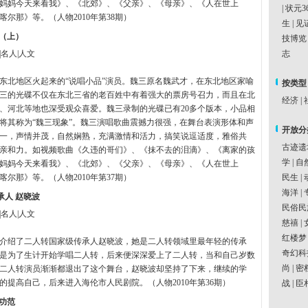
妈妈今天来看我》、《北郊》、《父亲》、《母亲》、《人在世上
|
状元3
喀尔那》等。（人物2010年第38期）
生
|
见
三（上）
技博览
|名人|人文
志
东北地区火起来的“说唱小品”演员。魏三原名魏武才，在东北地区家喻
按类型
三的光碟不仅在东北三省的老百姓中有着强大的票房号召力，而且在北
经济
|
、河北等地也深受观众喜爱。魏三录制的光碟已有20多个版本，小品相
将其称为“魏三现象”。魏三演唱歌曲震撼力很强，在舞台表演形体和声
开放分
一，声情并茂，自然娴熟，充满激情和活力，搞笑说逗适度，雅俗共
古迹遗
亲和力。如视频歌曲《久违的哥们》、《抹不去的泪滴》、《离家的孩
学
|
自
妈妈今天来看我》、《北郊》、《父亲》、《母亲》、《人在世上
喀尔那》等。（人物2010年第37期）
民生
|
海洋
|
承人 赵晓波
民俗民
|名人|人文
慈禧
|
红楼梦
介绍了二人转国家级传承人赵晓波，她是二人转领域里最年轻的传承
奇幻科
是为了生计开始学唱二人转，后来便深深爱上了二人转，当和自己岁数
尚
|
密
二人转演员渐渐都退出了这个舞台，赵晓波却坚持了下来，继续的学
的提高自己，后来进入海伦市人民剧院。（人物2010年第36期）
战
|
臣
功范