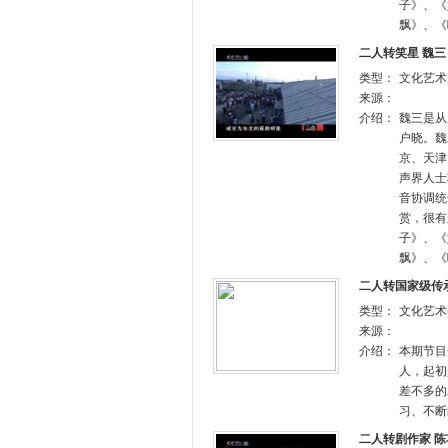
子》、《
飘》、《
二人转笑星 魏
类型：
文化艺术
来源：
介绍：
魏三是从
户晓。魏
京、天津
声界人士
音协调统
赏，很有
子》、《
飘》、《
二人转国家级传
类型：
文化艺术
来源：
介绍：
本期节目
人，起初
差不多的
习、不断
二人转剧作家 陈