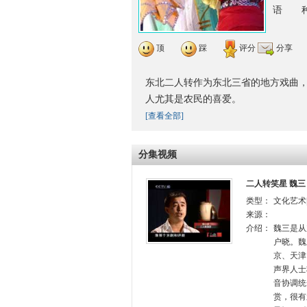
语 种
顶
踩
评分
分享
东北二人转作为东北三省的地方戏曲，
人尤其是农民的喜爱。
[查看全部]
分集视频
二人转笑星 魏三
类型：
文化艺术
来源：
介绍：
魏三是从
户晓。魏
京、天津
声界人士
音协调统
赏，很有