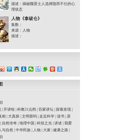
描述：揭秘魏晋士人选择隐而不仕的心
理状态
人物《拿破仑》
集数：
来源：人物
描述：
图
目
我
|
开讲啦
|
科教21点档
|
百家讲坛
|
探索发现
|
真相
|
大真探
|
文明密码
|
走近科学
|
读书
|
原
|
自然传奇
|
地理中国
|
科技之光
|
讲述
|
我爱
人与自然
|
中华民族
|
人物
|
大家
|
健康之路
|
目