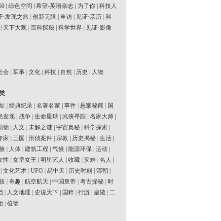
60
|
绿色空间
|
希望-英语杂志
|
为了你
|
科技人
证·发现之旅
|
创新无限
|
重访
|
见证·亲历
|
科
|
天下大观
|
百科探秘
|
科学世界
|
见证·影像
社会
|
军事
|
文化
|
科技
|
自然
|
历史
|
人物
类
址
|
经典纪录
|
名著名家
|
事件
|
悬案秘闻
|
国
然发现
|
战争
|
生命星球
|
武侠寻踪
|
名家大师
|
动物
|
人文
|
未解之谜
|
宇宙奥秘
|
科学探索
|
专家
|
三国
|
刑侦案件
|
宗教
|
历史揭秘
|
生活
|
族
|
人体
|
建筑工程
|
气候
|
能源环保
|
运动
|
女性
|
女皇女王
|
明星艺人
|
收藏
|
灾难
|
名人
|
|
文化艺术
|
UFO
|
易中天
|
历史时刻
|
清朝
|
技
|
奇趣
|
航空航天
|
中国皇帝
|
考古探秘
|
时
档
|
人文地理
|
史说天下
|
国粹
|
行游
|
皇陵
|
二
相
|
植物