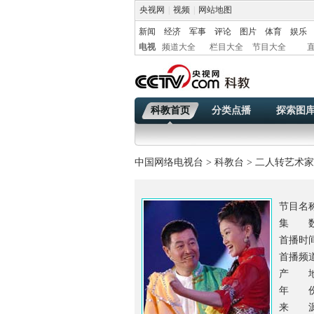
央视网
|
视频
|
网站地图
新闻
经济
军事
评论
图片
体育
娱乐
电视
频道大全
栏目大全
节目大全
科教首页
分类点播
探索图
中国网络电视台
>
科教台
> 二人转艺术家
节目名
集 数
首播时
首播频道
产 
年 
来 