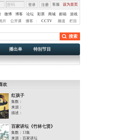
客服
设为首页
登录
注册
康
微博
博客
论坛
彩票
商城
邮箱
游戏
画片
公开课
播客
|
CCTV
频道
栏目
搜索
播出单
特别节目
喜欢
红孩子
集数：
来源：
描述：
百家讲坛《竹林七贤》
集数：13集
来源：百家讲坛