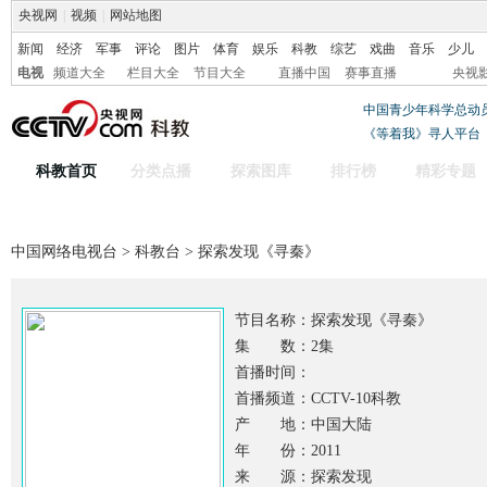
央视网
|
视频
|
网站地图
新闻
经济
军事
评论
图片
体育
娱乐
科教
综艺
戏曲
音乐
少儿
电视
频道大全
栏目大全
节目大全
直播中国
赛事直播
央视
中国青少年科学总动
《等着我》寻人平台
科教首页
分类点播
探索图库
排行榜
精彩专题
中国网络电视台
>
科教台
> 探索发现《寻秦》
节目名称：
探索发现《寻秦》
集 数：2集
首播时间：
首播频道：CCTV-10科教
产 地：中国大陆
年 份：2011
来 源：探索发现