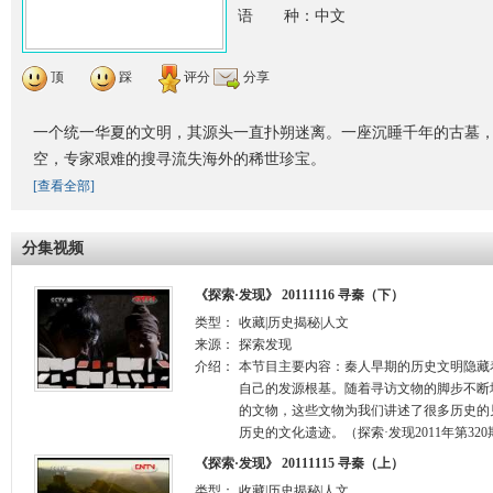
语 种：中文
顶
踩
评分
分享
一个统一华夏的文明，其源头一直扑朔迷离。一座沉睡千年的古墓
空，专家艰难的搜寻流失海外的稀世珍宝。
[查看全部]
分集视频
《探索·发现》 20111116 寻秦（下）
类型：
收藏|历史揭秘|人文
来源：
探索发现
介绍：
本节目主要内容：秦人早期的历史文明隐藏
自己的发源根基。随着寻访文物的脚步不断
的文物，这些文物为我们讲述了很多历史的
历史的文化遗迹。（探索·发现2011年第320
《探索·发现》 20111115 寻秦（上）
类型：
收藏|历史揭秘|人文