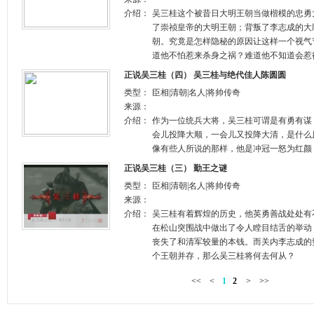
介绍：
吴三桂这个被昔日大明王朝当做楷模的忠勇
了崇祯皇帝的大明王朝；背叛了李志成的大
朝。究竟是怎样隐秘的原因让这样一个视气
道他不怕惹来杀身之祸？难道他不知道会惹
正说吴三桂（四） 吴三桂与绝代佳人陈圆圆
类型：
臣相|清朝|名人|将帅传奇
来源：
介绍：
作为一位统兵大将，吴三桂可谓是有勇有谋
会儿投降大顺，一会儿又投降大清，是什么
像有些人所说的那样，他是冲冠一怒为红颜
正说吴三桂（三） 勤王之谜
类型：
臣相|清朝|名人|将帅传奇
来源：
介绍：
吴三桂有着辉煌的历史，他英勇善战处处有
在松山突围战中做出了令人瞠目结舌的举动
丧失了和清军较量的本钱。而关内李志成的
个王朝并存，那么吴三桂将何去何从？
<<
<
1
2
>
>>