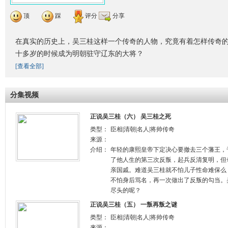
顶
踩
评分
分享
在真实的历史上，吴三桂这样一个传奇的人物，究竟有着怎样传奇
十多岁的时候成为明朝驻守辽东的大将？
[查看全部]
分集视频
正说吴三桂（六） 吴三桂之死
类型：
臣相|清朝|名人|将帅传奇
来源：
介绍：
年轻的康熙皇帝下定决心要撤去三个藩王，
了他人生的第三次反叛，起兵反清复明，但
亲国戚。难道吴三桂就不怕儿子性命难保么
不怕身后骂名，再一次做出了反叛的勾当。
尽头的呢？
正说吴三桂（五） 一叛再叛之谜
类型：
臣相|清朝|名人|将帅传奇
来源：