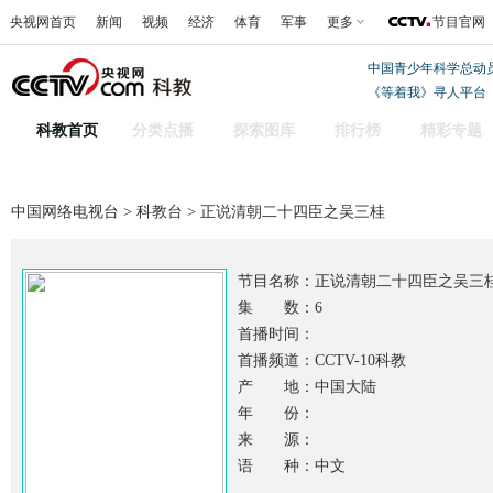
央视网首页
新闻
视频
经济
体育
军事
更多
节目官网
中国青少年科学总动
《等着我》寻人平台
科教首页
分类点播
探索图库
排行榜
精彩专题
中国网络电视台
>
科教台
> 正说清朝二十四臣之吴三桂
节目名称：
正说清朝二十四臣之吴三
集 数：6
首播时间：
首播频道：CCTV-10科教
产 地：中国大陆
年 份：
来 源：
语 种：中文