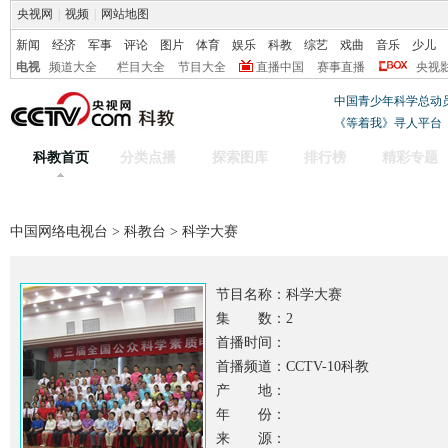
央视网
|
视频
|
网站地图
新闻
经济
军事
评论
图片
体育
娱乐
科教
综艺
戏曲
音乐
少儿
电视
频道大全
栏目大全
节目大全
直播中国
赛事直播
央视
中国青少年科学总动
《等着我》寻人平台
科教首页
分类点播
探索图库
排行榜
精彩专题
中国网络电视台
>
科教台
> 科学大赛
节目名称：
科学大赛
集 数：2
首播时间：
首播频道：CCTV-10科教
产 地：
年 份：
来 源：