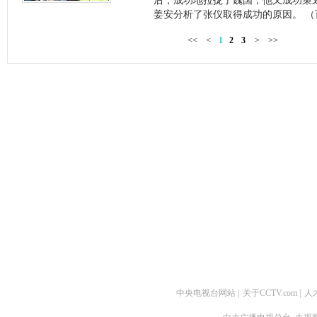
后，成功地拉拢了魏国，他又成功策划
姜安分析了张仪取得成功的原因。 （百家
<<
<
1
2
3
>
>>
中央电视台网站
|
关于CCTV.com
|
人