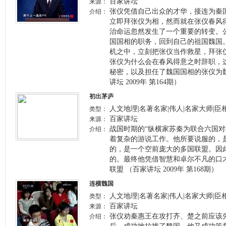
百家讲坛
来源：
张仪凭借自己出众的才华，接连为秦
介绍：
立即拜张仪为相，然而就在张仪春风
治命运忽然发生了一个重要的转变。公
国国相的职务，回到自己的祖国魏国
机之中，立刻把张仪当作救星，拜张
张仪为什么会在春风得意之时辞职，
秘密，以及担任了魏国国相的张仪为
讲坛 2009年 第164期）
初出茅庐
人文地理|名著名家|伟人|名家大师|臣相
类型：
百家讲坛
来源：
战国时期的“纵横家苏秦为联合六国
介绍：
着复杂的游说工作。他所要说服的，
的，是一个空前庞大的多国联盟。因
的。最终他凭借智慧和卓尔不凡的口
联盟 （百家讲坛 2009年 第168期）
连横魏国
人文地理|名著名家|伟人|名家大师|臣相
类型：
百家讲坛
来源：
张仪劝秦惠王在攻打齐、楚之前应该
介绍：