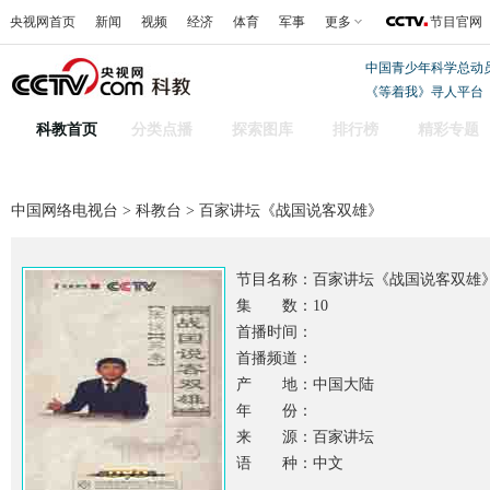
央视网首页
新闻
视频
经济
体育
军事
更多
节目官网
中国青少年科学总动
《等着我》寻人平台
科教首页
分类点播
探索图库
排行榜
精彩专题
中国网络电视台
>
科教台
> 百家讲坛《战国说客双雄》
节目名称：
百家讲坛《战国说客双雄
集 数：10
首播时间：
首播频道：
产 地：中国大陆
年 份：
来 源：百家讲坛
语 种：中文