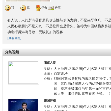
顶
踩
评分
分享
有人说，人的所有器官最具攻击性与杀伤力的，不是尖牙利爪、不
人提心吊胆的不是刀剑、不是枪弹也是舌头。被称为中国纵横家鼻
功发挥得淋漓尽致、无以复加的说客
[查看全部]
分集视频
张仪入秦
人文地理|名著名家|伟人|名家大师|臣相
类型：
百家讲坛
来源：
战国时期出身贫贱的著名说客张仪，
介绍：
国，其以自己揣摩人心的优势说服秦
卿，秦惠王被张仪当初第一面的言辞
家大事，张仪也因此在秦国得势。 （百家
魏国拜相
人文地理|名著名家|伟人|名家大师|臣相
类型：