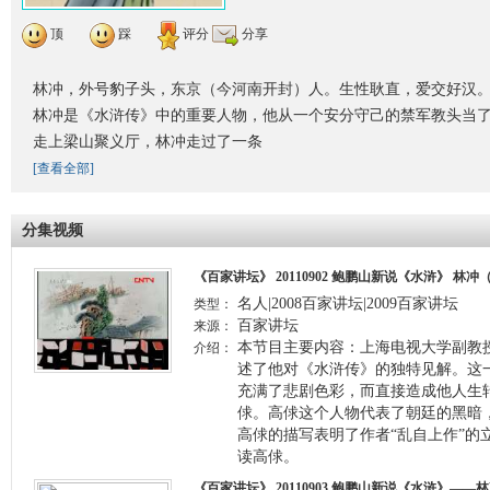
顶
踩
评分
分享
林冲，外号豹子头，东京（今河南开封）人。生性耿直，爱交好汉
林冲是《水浒传》中的重要人物，他从一个安分守己的禁军教头当了
走上梁山聚义厅，林冲走过了一条
[查看全部]
分集视频
《百家讲坛》 20110902 鲍鹏山新说《水浒》 林
名人|2008百家讲坛|2009百家讲坛
类型：
百家讲坛
来源：
本节目主要内容：上海电视大学副教
介绍：
述了他对《水浒传》的独特见解。这
充满了悲剧色彩，而直接造成他人生
俅。高俅这个人物代表了朝廷的黑暗
高俅的描写表明了作者“乱自上作”的
读高俅。
《百家讲坛》 20110903 鲍鹏山新说《水浒》—