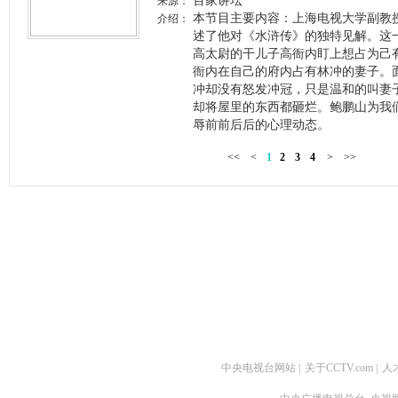
百家讲坛
来源：
本节目主要内容：上海电视大学副教
介绍：
述了他对《水浒传》的独特见解。这
高太尉的干儿子高衙内盯上想占为己
衙内在自己的府内占有林冲的妻子。
冲却没有怒发冲冠，只是温和的叫妻
却将屋里的东西都砸烂。鲍鹏山为我
辱前前后后的心理动态。
<<
<
1
2
3
4
>
>>
中央电视台网站
|
关于CCTV.com
|
人