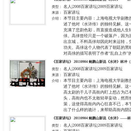
名人|2008百家讲坛|2009百家讲坛
类型：
百家讲坛
来源：
本节目主要内容：上海电视大学副教
介绍：
述了他对《水浒传》的独特见解。这
充满了悲剧色彩，而直接造成他人生
俅。高俅曾经只是一个破落户，因为
出京城，不料高俅却因此时来运转，
功夫。高俅这个人物代表了朝廷的黑
对高俅的描写表明了作者“乱自上作”
《百家讲坛》 20110904 鲍鹏山新说《水浒》林
名人|2008百家讲坛|2009百家讲坛
类型：
百家讲坛
来源：
本节目主要内容：上海电视大学副教
介绍：
述了他对《水浒传》的独特见解。这
高太尉的干儿子高衙内盯上想占为己
头，高衙内也不太敢轻举妄动，然而
策，这使得高衙内内心狂喜不已，本
出了什么样的诡计，来帮助高衙内阴
《百家讲坛》 20110904 鲍鹏山新说《水浒》—
名人|2008百家讲坛|2009百家讲坛
类型：