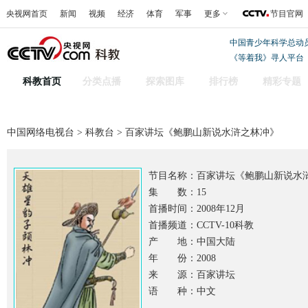
央视网首页
新闻
视频
经济
体育
军事
更多
节目官网
中国青少年科学总动
《等着我》寻人平台
科教首页
分类点播
探索图库
排行榜
精彩专题
中国网络电视台
>
科教台
> 百家讲坛《鲍鹏山新说水浒之林冲》
节目名称：
百家讲坛《鲍鹏山新说水
集 数：15
首播时间：2008年12月
首播频道：CCTV-10科教
产 地：中国大陆
年 份：2008
来 源：百家讲坛
语 种：中文