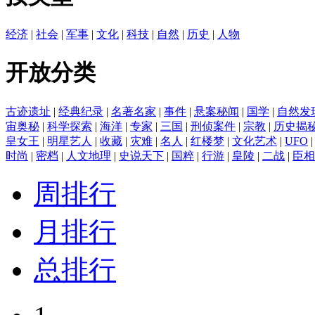
经济
|
社会
|
军事
|
文化
|
科技
|
自然
|
历史
|
人物
开放分类
古迹遗址
|
经典纪录
|
名著名家
|
事件
|
悬案秘闻
|
国学
|
自然发
宙奥秘
|
科学探索
|
海洋
|
专家
|
三国
|
刑侦案件
|
宗教
|
历史揭
皇女王
|
明星艺人
|
收藏
|
灾难
|
名人
|
红楼梦
|
文化艺术
|
UFO
时尚
|
密档
|
人文地理
|
史说天下
|
国粹
|
行游
|
皇陵
|
二战
|
臣相
周排行
月排行
总排行