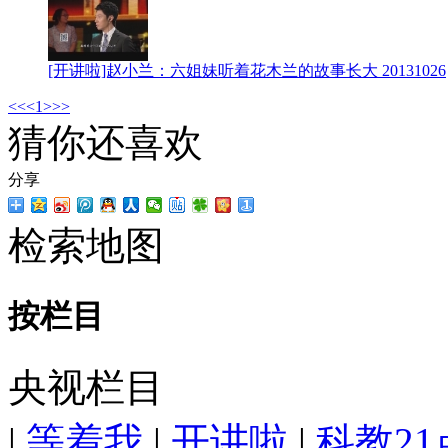
[开讲啦]赵小兰：六姐妹听着花木兰的故事长大 20131026
<<
<
1
>
>>
猜你还喜欢
分享
检索地图
按栏目
央视栏目
|
等着我
|
开讲啦
|
科教21