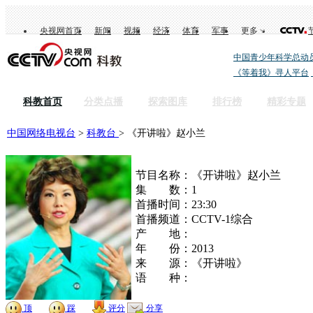
央视网首页
新闻
视频
经济
体育
军事
更多
中国青少年科学总动
《等着我》寻人平台
科教首页
分类点播
探索图库
排行榜
精彩专题
中国网络电视台
>
科教台
> 《开讲啦》赵小兰
节目名称：
《开讲啦》赵小兰
集 数：1
首播时间：23:30
首播频道：CCTV-1综合
产 地：
年 份：2013
来 源：《开讲啦》
语 种：
顶
踩
评分
分享