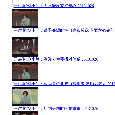
[开讲啦]赵小兰：人不能没有好奇心 20131026
[开讲啦]赵小兰：遭遇失望时把目光放长远 不要灰心丧气 20
[开讲啦]赵小兰：漫漫人生要找对伴侣 20131026
[开讲啦]赵小兰：成为首位亚裔白宫学者 激励后来人 20131
[开讲啦]赵小兰：初到美国时困难重重 20131026