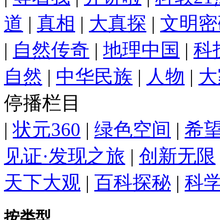
道
|
真相
|
大真探
|
文明密
|
自然传奇
|
地理中国
|
科
自然
|
中华民族
|
人物
|
大
停播栏目
|
状元360
|
绿色空间
|
希望
见证·发现之旅
|
创新无限
天下大观
|
百科探秘
|
科
按类型