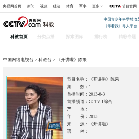
央视网首页
新闻
视频
经济
体育
军事
更多
节目官网
中国青少年科学总动
《等着我》寻人平台
科教首页
分类点播
探索图库
排行榜
精彩专题
中国网络电视台
>
科教台
> 《开讲啦》陈果
节目名称：
《开讲啦》陈果
集 数：1
首播时间：2013-8-3
首播频道：CCTV-1综合
产 地：
年 份：2013
来 源：《开讲啦》
语 种：