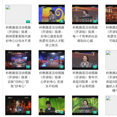
科教频道活动视频
科教频道活动视频
科教频道活动视频
科教频
《开讲啦》陈果：
《开讲啦》陈果：
《开讲啦》陈果：
《开讲
精神需要新陈代谢
好奇心激发创意
每一个简单的生命
热爱生
好奇心让你永不衰
热爱生活的人才配
都别出心裁
可能
老
得上快乐
科教频道活动视频
科教频道活动视频
科教频道活动视频
科教频
《开讲啦》陈果：
《开讲啦》陈果：
《开讲啦》青年代
《开讲
去除“功利心”获
心怀好奇心 灵感
表提问陈果：好奇
表提问
取“好奇心”
永不枯竭
会不会害死猫
趣的人
哪