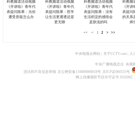
科教频道活动视频
科教频道活动视频
科教频道活动视频
科教频
《开讲啦》青年代
《开讲啦》青年代
《开讲啦》青年代
《开讲
表提问陈果：当你
表提问陈果：哲学
表提问陈果：没有
表提问
遭受质疑怎么办
让生活更通透还是
生活积淀的感悟会
的关系
更无聊
是肤浅的吗
师
<<
<
1
2
>
>>
中央电视台网站
|
关于CCTV.com
|
人
中央广播电视总台 央视
违法和不良信息举报
京公网安备110000000018号
京ICP证060535号
网上传播视听节目许可证号 0102002