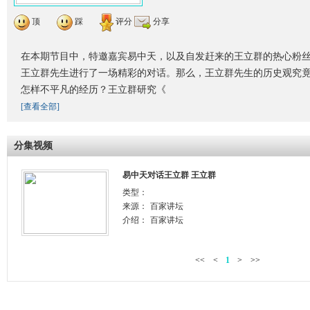
顶
踩
评分
分享
在本期节目中，特邀嘉宾易中天，以及自发赶来的王立群的热心粉丝
王立群先生进行了一场精彩的对话。那么，王立群先生的历史观究
怎样不平凡的经历？王立群研究《
[查看全部]
分集视频
易中天对话王立群 王立群
类型：
来源：
百家讲坛
介绍：
百家讲坛
<<
<
1
>
>>