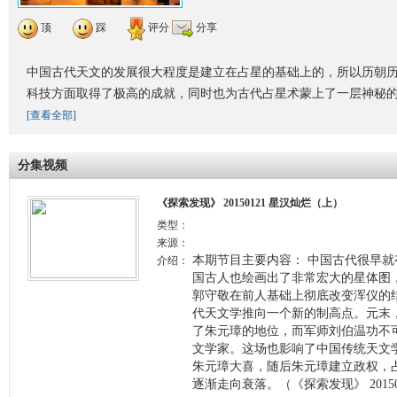
顶
踩
评分
分享
中国古代天文的发展很大程度是建立在占星的基础上的，所以历朝
科技方面取得了极高的成就，同时也为古代占星术蒙上了一层神秘
[查看全部]
分集视频
《探索发现》 20150121 星汉灿烂（上）
类型：
来源：
本期节目主要内容： 中国古代很早
介绍：
国古人也绘画出了非常宏大的星体图
郭守敬在前人基础上彻底改变浑仪的
代天文学推向一个新的制高点。元末
了朱元璋的地位，而军师刘伯温功不
文学家。这场也影响了中国传统天文
朱元璋大喜，随后朱元璋建立政权，
逐渐走向衰落。（《探索发现》 2015