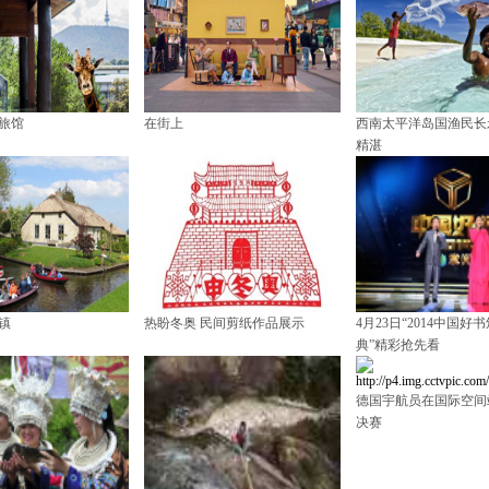
旅馆
在街上
西南太平洋岛国渔民长
精湛
镇
热盼冬奥 民间剪纸作品展示
4月23日“2014中国好
典”精彩抢先看
德国宇航员在国际空间
决赛