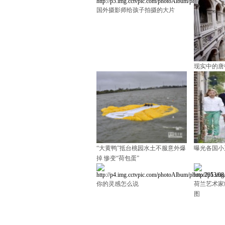
国外摄影师给孩子拍摄的大片
现实中的唐
“大黄鸭”抵台桃园水土不服意外爆
曝光各国小
掉 惨变“荷包蛋”
你的灵感怎么说
荷兰艺术家
图