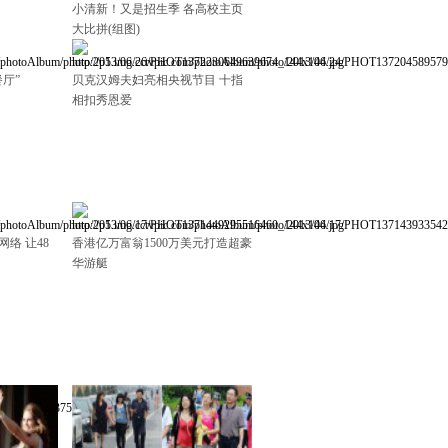
小清新！又是招生季 各高校主页
大比拼(组图)
厅”
贝克汉姆夫妇亮相央视节目 十指
相扣秀恩爱
络 让48
香港亿万富翁1500万美元打造超豪
华游艇