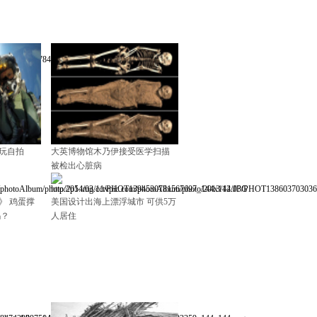
玩自拍
大英博物馆木乃伊接受医学扫描
被检出心脏病
》 鸡蛋撑
美国设计出海上漂浮城市 可供5万
吗？
人居住