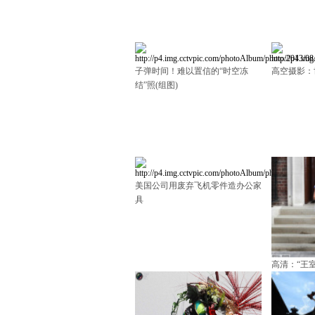
子弹时间！难以置信的“时空冻
高空摄影：
结”照(组图)
美国公司用废弃飞机零件造办公家
具
高清：“王