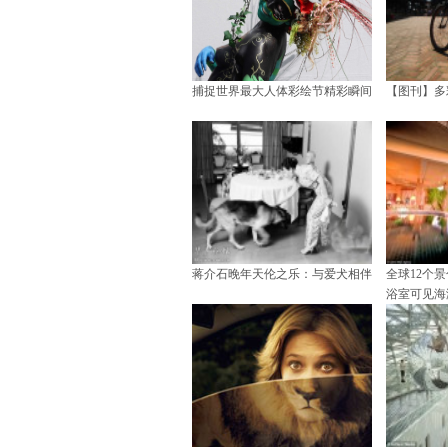
捕捉世界最大人体彩绘节精彩瞬间
【图刊】多
蒋介石晚年天伦之乐：与爱犬相伴
全球12个
浴室可见海