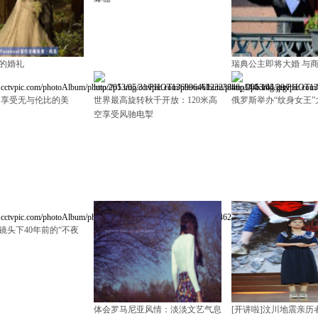
的婚礼
瑞典公主即将大婚 与
 享受无与伦比的美
世界最高旋转秋千开放：120米高
俄罗斯举办“纹身女王”
空享受风驰电掣
镜头下40年前的“不夜
体会罗马尼亚风情：淡淡文艺气息
[开讲啦]汶川地震亲历