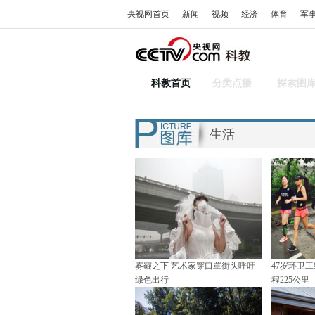
央视网首页
新闻
视频
经济
体育
军
科教首页
分类点播
探索图
生活
雾霾之下 艺术家穿口罩街头呼吁
47岁环卫
绿色出行
程225公里