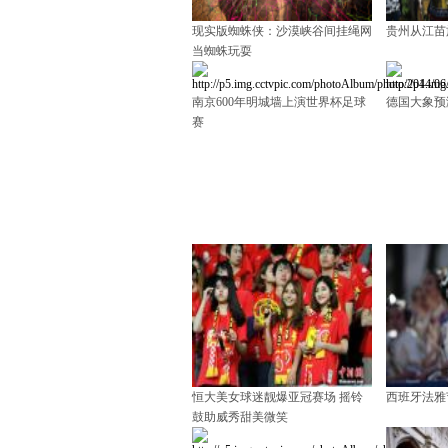
现实版蜘蛛侠：沙漠峡谷间挂绳网
贵州从江苗
当蜘蛛玩耍
南京600年明城墙上演世界杯足球
德国大象预
赛
恒大美女球迷靓爆亚冠赛场 摇铃
西班牙法雅
鼓助威秀甜美微笑