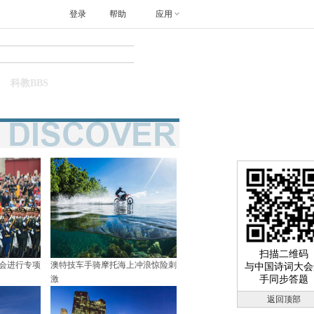
登录
帮助
应用
搜索
科教BBS
扫描二维码
大会进行专项
澳特技车手骑摩托海上冲浪惊险刺
与中国诗词大会
激
手同步答题
返回顶部