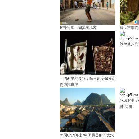
环球地里一周美图推荐
科技富豪们
波拉波拉岛
一切两半的食物：陌生角度探索食
物内部世界
浮城谜事：
城”香港
美国CNN评出“中国最美的五大水