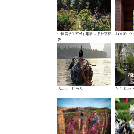
中国留学生家长在耶鲁大学种菜获
动物园中的
赞
漓江五月打渔人
荷兰水上小