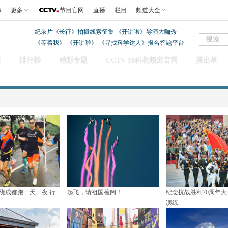
事
更多
节目官网
直播
栏目
频道大全
纪录片《长征》拍摄线索征集
《开讲啦》导演大咖秀
《等着我》
《开讲啦》
《寻找科学达人》报名答题平台
库
排行榜
精彩专题
CCTV-10科教频道官网
播出单
工绕成都跑一天一夜 行
起飞，请祖国检阅！
纪念抗战胜利70周年
演练