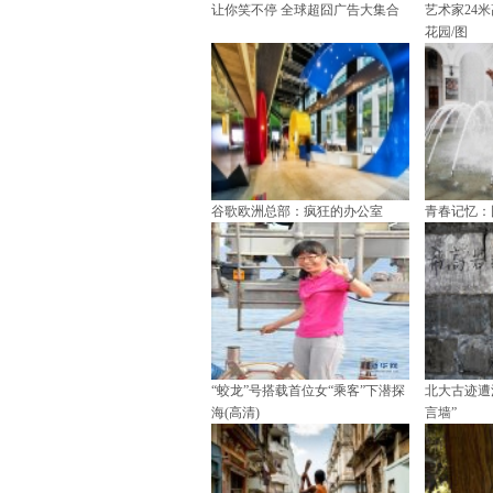
让你笑不停 全球超囧广告大集合
艺术家24
花园/图
谷歌欧洲总部：疯狂的办公室
青春记忆：
“蛟龙”号搭载首位女“乘客”下潜探
北大古迹遭
海(高清)
言墙”