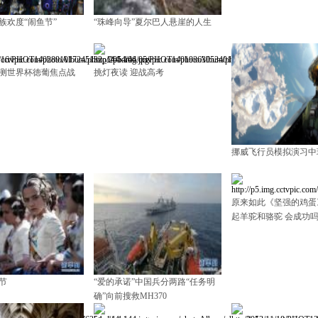
族欢度“闹鱼节”
“珠峰向导”夏尔巴人悬崖的人生
测世界杯徳葡焦点战
挑灯夜读 迎战高考
挪威飞行员模拟演习中
原来如此《坚强的鸡蛋
起羊驼和骆驼 会成功
节
“爱的承诺”中国兵分两路“任务明
确”向前搜救MH370