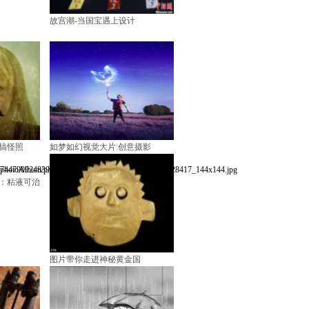
故宫潮-当国宝遇上设计
搞怪照
如梦如幻视觉大片:创意摄影
：粘液可治
图片带你走进神秘黄金国