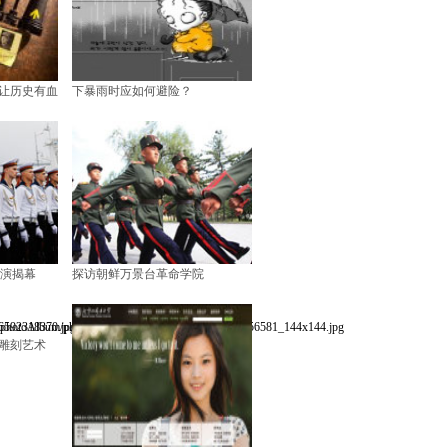
让历史有血
下暴雨时应如何避险？
联演揭幕
探访朝鲜万景台革命学院
雕刻艺术