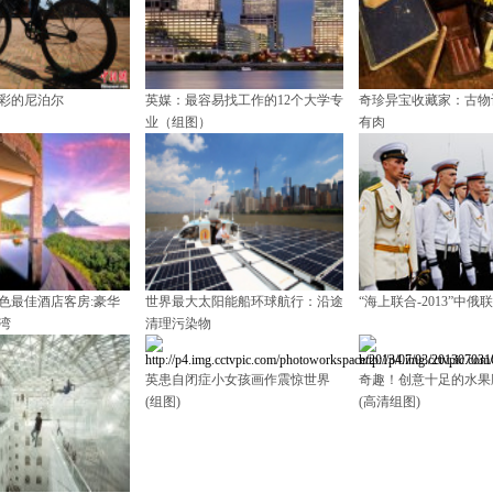
彩的尼泊尔
英媒：最容易找工作的12个大学专
奇珍异宝收藏家：古物
业（组图）
有肉
景色最佳酒店客房:豪华
世界最大太阳能船环球航行：沿途
“海上联合-2013”中俄
湾
清理污染物
英患自闭症小女孩画作震惊世界
奇趣！创意十足的水果
(组图)
(高清组图)