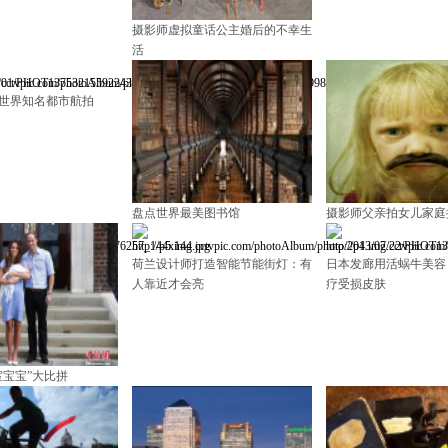
摄影师虚拟童话公主婚后的不幸生
活
世界知名都市航拍
盘点世界最美图书馆
摄影师父亲拍女儿家庭
荷兰设计师打造智能节能街灯：有
日本发廊用活蜗牛美容
人靠近才会亮
疗受损皮肤
室宝宝”大比拼