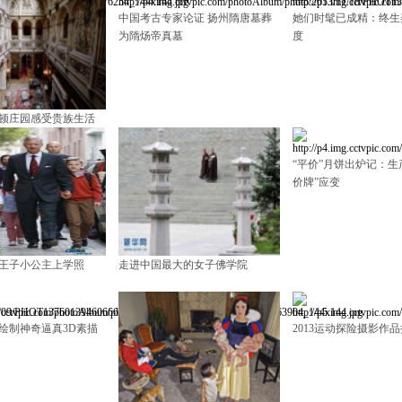
中国考古专家论证 扬州隋唐墓葬
她们时髦已成精：终生
为隋炀帝真墓
度
顿庄园感受贵族生活
“平价”月饼出炉记：生
价牌”应变
王子小公主上学照
走进中国最大的女子佛学院
绘制神奇逼真3D素描
2013运动探险摄影作