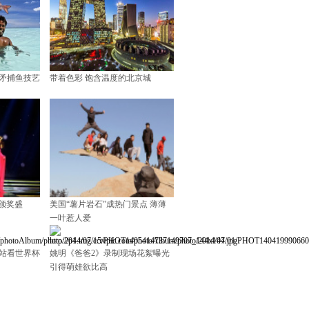
矛捕鱼技艺
带着色彩 饱含温度的北京城
书颁奖盛
美国“薯片岩石”成热门景点 薄薄
一叶惹人爱
站看世界杯
姚明《爸爸2》录制现场花絮曝光
引得萌娃欲比高