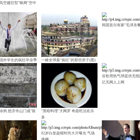
米高空建巨型"蛛网"空中
韩国首尔有家“毛泽东餐
国外学生的疯狂毕业季
一睹全球最“疯狂”的那些房子(图)
谷歌用热气球提供无线网
亿无网人上网
涂鸦 慈济寺山门成“留
“黑暗料理”大网罗 奇葩吃法欢乐
多
82岁白发超模时尚大片曝光 气场
爆棚