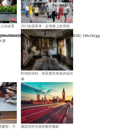
商人结连理
2013全国高考：赶考路上的亲情
大赛
时间的冻结：怪异废弃房屋诉说往
事
者廖智：不
凝固在时光里的都市魅影