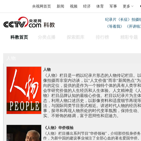
央视网首页
新闻
视频
经济
体育
军事
更多
纪录片《长征》拍摄
《等着我》
《开讲啦
科教首页
分类点播
探索图库
排行榜
精彩专题
人物
人物
《人物》栏目是一档以纪录片形态的人物传记栏目。
像拍摄而非室内访谈，以“人文价值”而非“新闻热点”
向的定位，提供的是作为一个独特个体的具有人类学
会学研究价值的人生经历和人生体验。人文精神是《
物》栏目品牌认知的最核心价值。栏目以纪录片为主
态，利用人物口述历史，以影像资料和适度细节再现
法，与国际同类节目形式相近。讲述时代人物的经历
事，探寻和再现人物所处的时代变革氛围，保持生动
实、不矫饰的格调，富于思辩性和启迪力。
《人物》华侨领袖
《人物》栏目播出系列节目“华侨领袖”，介绍那些投身侨务
作，为新中国的建设事业倾注了全部心血的著名爱国华侨