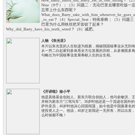
How_many_baltis_did_Barry_eat_in_one_sitting？（2
Nine（9个）；（3）问题二：无论巴里去哪里吃饭一
忘带上什么东西呢？
What_does_Barry_take_with_him_whenever_he_goes_o
_to_eat？（4）Special_Seat：特殊座椅；（5）问题
巴里为什么用铁丝把牙齿铰了起来？
Why_did_Barry_have_his_teeth_wired？（6）减肥。
人物 《朱光亚》
本片以朱光亚的人生轨迹为线索，揭秘我国核事业从无到
从一穷二白起家到多体系全方位发展的历程，从多侧面多
勾略出为中国核事业发展奉献人生的众生相。
《开讲啦》徐小平
他是真格基金创始人、新东方联合创始人，他与俞敏洪、
并称为新东方“三驾马车”。38岁时他还是一个混迹在国外的
萨外卖员，40岁时他决心回国闯荡，如今他是中国最著名
使投资人之一。他说，40岁之前我还一无所有，所以出发
么时候都不晚！