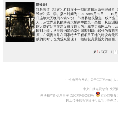
建设者2
科教频道《讲述》栏目在十一期间将播出系列纪录片
设者》第二季。播出时间为：2015年9月30日——10月
日连续六天晚间22点57分，节目将镜头聚焦一线产业
人，从世界最长的跨海大桥到中国第一高楼，从亚洲
露天煤矿到世界建设难度最大的川藏电力联网工程，
国到北疆，从波涛汹涌的南中国海到群山起伏的青藏
原，在颂扬奋斗在国家特大工程项目工地的建设者无
献的同时，也为观众呈现了一幅幅极具震撼力的画面
1
第
/
23
页
1
2
中央电视台网站
|
关于CCTV.com
|
人
中央广播电视总台 央视
违法和不良信息举报
京ICP证060535号
京公网安备 11
网上传播视听节目许可证号 0102002