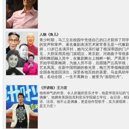
人物《角儿》
青少时期，马三立在校园中凭借自己的口才获得了同
的笑声和掌声。著名豫剧表演艺术家常香玉是一代豫
师，13岁已名满开封，她与父亲打破了根深蒂固的门
见，大胆采用其他门派唱法，将京剧、河南曲子等很
调和舞蹈融入其中，在豫剧舞台上独树一帜。严凤英
开始学唱黄梅调，为族人所不容，后跟随严云高学戏
艺名凤英。在新中国明媚的春光里，梅兰芳率领梅剧
全国各地巡回演出，深受各地百姓的喜爱。马金凤幼
戏，名动全国，一生不离舞台，被誉为“洛阳牡丹”。
《开讲啦》王力宏
他有帅气的外形、令人折服的音乐才华，他是华语乐坛的“
偶像”。他拥有美国伯克利音乐学院硕士学位，会日语，精
语、法语。他不止是偶像，更是创作型歌手，实力派唱将
是王力宏！