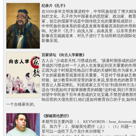
纪录片《孔子》
在5000多年文明发展进程中，中华民族创造了博大精
灿烂文化。孔子作为中国著名的思想家、政治家、教
家，创立的儒家学说是中国传统文化的重要组成部分
中华民族价值体系的形成及发展有着极其深刻的作用
响。纪录片《孔子》由浅入深，由表及里，以非常质
影像语言娓娓道来，对孔子进行了生动而鲜活的国际
影像呈现。
百家讲坛 《向古人学家教》
古人云:"少成若天性,习惯成自然。"孩童时期形成的品
养成的习惯会对一个人的人生发展起到至关重要的作
正因为这个时期是性格品行养成的关键时期,作为家长,
子女的家庭教育就显得至关重要。可是对于很多缺乏
经验、缺少教育科班背景的家长来说,形形色色的教育
简直让人眼花缭乱。到底谁家之言可信?到底何种方法
适合?到底如何才能掌握教育的精髓?这时候,我们不禁
仰望中华民族千百年来形成的文化宝藏,不禁想请教那
响后世的大儒先哲们,他们是如何教育自己的子女,如何
一个合格家长的。
《探秘英伦肥仔》
本期节目主要内容：1、KEYWORDS：bear_downon.
压、加力于；2、探秘英伦肥仔（上）：（1）问题一
里可以一连吃下几个克什米尔饼呢？