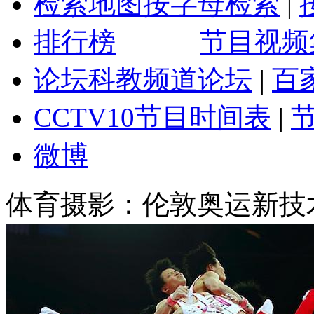
检索地图
按字母检索
|
排行榜
节目视频
论坛
科教频道论坛
|
百
CCTV10
节目时间表
|
微博
体育摄影：伦敦奥运新技