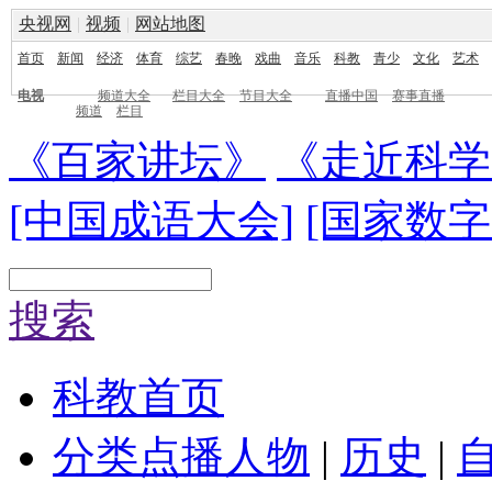
央视网
|
视频
|
网站地图
首页
新闻
经济
体育
综艺
春晚
戏曲
音乐
科教
青少
文化
艺术
电视
频道大全
栏目大全
节目大全
直播中国
赛事直播
频道
栏目
《百家讲坛》
《走近科学
[中国成语大会]
[国家数字
搜索
科教首页
分类点播
人物
|
历史
|