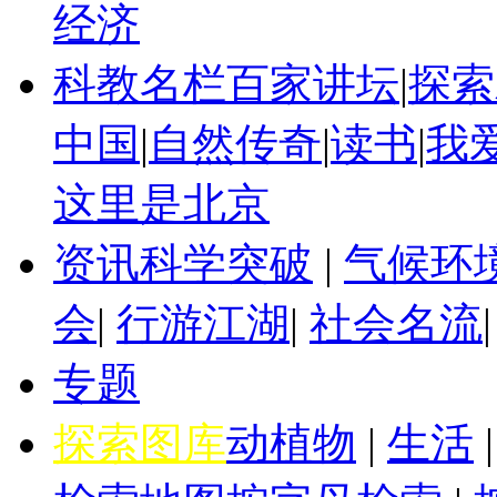
经济
科教名栏
百家讲坛
|
探索
中国
|
自然传奇
|
读书
|
我
这里是北京
资讯
科学突破
|
气候环
会
|
行游江湖
|
社会名流
专题
探索图库
动植物
|
生活