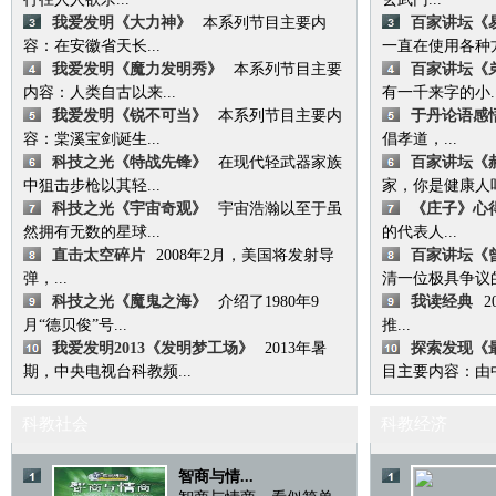
我爱发明《大力神》
本系列节目主要内
百家讲坛《
容：在安徽省天长...
一直在使用各种方法
我爱发明《魔力发明秀》
本系列节目主要
百家讲坛《
内容：人类自古以来...
有一千来字的小..
我爱发明《锐不可当》
本系列节目主要内
于丹论语感
容：棠溪宝剑诞生...
倡孝道，...
科技之光《特战先锋》
在现代轻武器家族
百家讲坛《
中狙击步枪以其轻...
家，你是健康人吗
科技之光《宇宙奇观》
宇宙浩瀚以至于虽
《庄子》心
然拥有无数的星球...
的代表人...
直击太空碎片
2008年2月，美国将发射导
百家讲坛《曾
弹，...
清一位极具争议的
科技之光《魔鬼之海》
介绍了1980年9
我读经典
月“德贝俊”号...
推...
我爱发明2013《发明梦工场》
2013年暑
探索发现《
期，中央电视台科教频...
目主要内容：由中
科教社会
科教经济
智商与情...