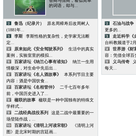
智商与情商，看似简单
的词语，却与...
鲁迅（纪录片）
原名周樟寿后改周树人
石油与战争
(1881年...
更多的...
李斯
李斯性格的复杂性，史学家无法断
走近科学《
定...
台科教频道于2月2
原来如此《安全驾驶系列》
生活中的真实
世界游《财
案例，实验室里的模拟...
容：凭借全球百分.
百家讲坛《纳兰心事有谁知》
纳兰一生用
义乌传奇
情极深，对生命中先后出...
每天...
百家讲坛《名人酒故事》
本系列节目主要
内容：酒是中国饮食...
百家讲坛《名相管仲》
二千七百年多年
前，中国历史进入了...
楹联的故事
楹联是一种中国独有的特殊文
学样式...
二战经典战役系列
这是二战中最重要的一
场登陆作战，...
百家讲坛《清明上河读宋朝》
《清明上河
图》是北宋时期的宫廷画...