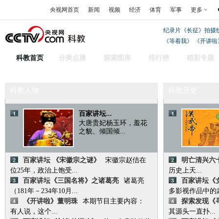
央视网首页
新闻
视频
经济
体育
军事
更多
纪录片《长征》拍摄
《等着我》
《开讲啦
科教首页
分类点播
探索图库
排行榜
精彩专题
科教人物
科教历史
百家讲坛...
大唐贵妃杨玉环，羞花
之貌、倾国倾...
百家讲坛 《宋徽宗之谜》
宋徽宗赵佶在
明亡清兴六
位25年，政治上饱受...
历史上天...
百家讲坛《三国名将》之诸葛亮
诸葛亮
百家讲坛《
（181年－234年10月...
多影视作品中的武则
《开讲啦》董明珠
本期节目主要内容：
探索发现《
有人说，这个...
其源头一直扑...