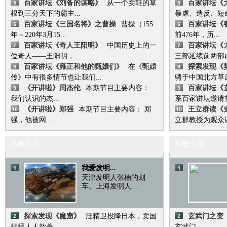
百家讲坛《刘备的谋略》
从一个卖鞋的草
百家讲坛《大
根到三分天下的霸主...
暴虐、造反、短命
百家讲坛《三国名将》之曹操
曹操（155
百家讲坛《
年－220年3月15...
前476年，历...
百家讲坛《奇人王阳明》
中国历史上的一
百家讲坛《
位奇人——王阳明，...
三部延续前两部内
百家讲坛《雍正和他的甄嬛们》
在《甄嬛
探索发现《
传》中有很多情节也让我们...
骋于中国北方草原.
《开讲啦》周杰伦
本期节目主要内容：
百家讲坛《
我们认识的杰...
系百家讲坛邀请首位
《开讲啦》郑强
本期节目主要内容： 郑
王立群读《
强，他被网...
立群教授为观众讲述
科教科技
科教文化
我爱发明...
天津发明人张楠的划
车、上海发明人...
探索发现《魔窟》
汪精卫投降日本，卖国
玄武门之变
行径人人欲杀...
玄武门...