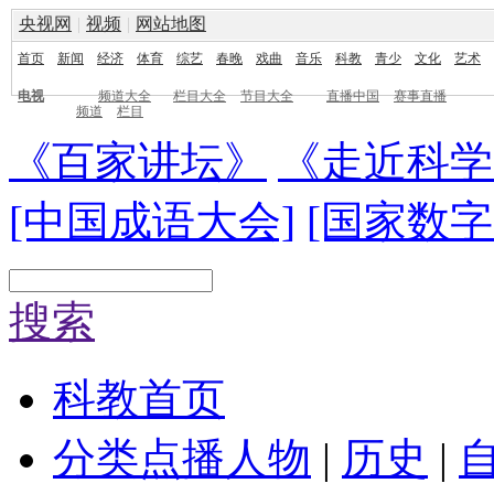
央视网
|
视频
|
网站地图
首页
新闻
经济
体育
综艺
春晚
戏曲
音乐
科教
青少
文化
艺术
电视
频道大全
栏目大全
节目大全
直播中国
赛事直播
频道
栏目
《百家讲坛》
《走近科学
[中国成语大会]
[国家数字
搜索
科教首页
分类点播
人物
|
历史
|