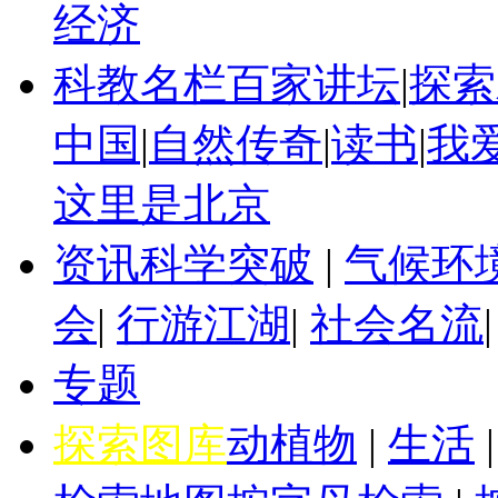
经济
科教名栏
百家讲坛
|
探索
中国
|
自然传奇
|
读书
|
我
这里是北京
资讯
科学突破
|
气候环
会
|
行游江湖
|
社会名流
专题
探索图库
动植物
|
生活