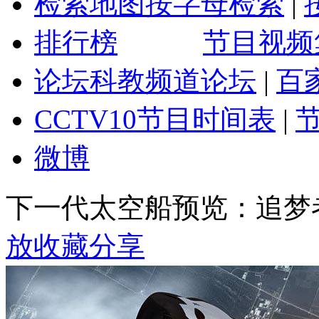
检索地图
按字母检索
|
排行榜
节目视频
论坛
科教频道论坛
|
百
CCTV10
节目时间表
|
微博
下一代太空船预览：追梦
放
收藏
分享