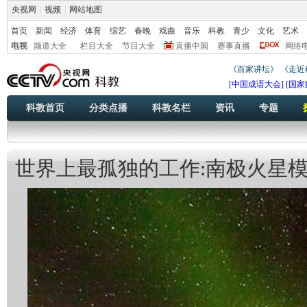
央视网
|
视频
|
网站地图
首页
新闻
经济
体育
综艺
春晚
戏曲
音乐
科教
青少
文化
艺术
电视
频道大全
栏目大全
节目大全
直播中国
赛事直播
网络
《百家讲坛》
《走近
[中国成语大会]
[国家
科教首页
分类点播
科教名栏
资讯
专题
世界上最孤独的工作:南极火星