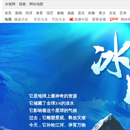
央视网
|
视频
|
网站地图
首页
新闻
经济
体育
综艺
春晚
戏曲
音乐
科教
青少
文化
艺术
电视
频道大全
栏目大全
节目大全
直播中国
赛事直播
网络
它是地球上最神奇的资源
它储藏了全球3/4的淡水
它影响着这个星球的气候
过去，它雕塑景观、释放灾难
今天，它补给江河、孕育万物