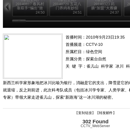
20140817 春风村
20140720 五花八
20140323 药
2
靠双手“编出”致
门养鸡有妙招
膳“加盟”大雁赚
富路
得意外财富
24:50
24:51
24:37
首播时间：2010年9月23日19:35
首播频道：
CCTV-10
所属栏目：
绿色空间
所属分类：探索台自然
关 键 字：
雀儿山
科学家
冰川
科
新西兰科学家形象地把冰川比喻为银行，消融是它的支出，降雪是它的
就退缩，反之则前进，此次科考队成员（包括冰川学专家、人类学家、
专家）带领大家走进雀儿山，探索“新路海”这一冰川湖的秘密。
【
复制链接
】【
转发邮件
】
302 Found
CCTV_WebServer