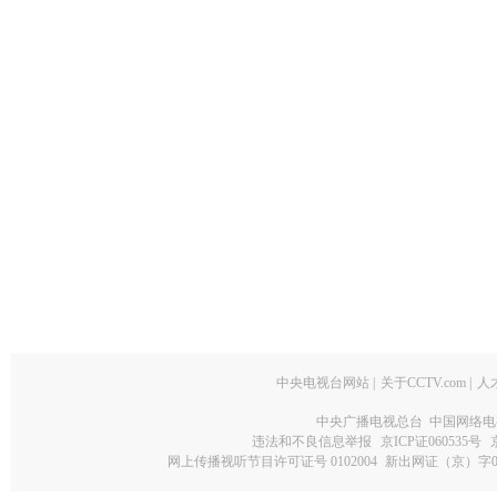
中央电视台网站
|
关于CCTV.com
|
人
中央广播电视总台 中国网络电
违法和不良信息举报
京ICP证060535号
网上传播视听节目许可证号 0102004
新出网证（京）字0