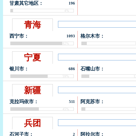
甘肃其它地区：
196
4%
青海
西宁市：
格尔木市：
1093
82%
宁夏
银川市：
石嘴山市：
686
59%
1
新疆
克拉玛依市：
阿克苏市：
511
45%
兵团
石河子市：
阿拉尔市：
2