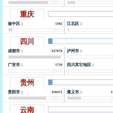
75%
1
重庆
渝中区：
江北区：
1382
7%
四川
成都市：
泸州市：
627676
99%
广安市：
四川其它地区：
1759
0%
贵州
贵阳市：
遵义市：
436472
1
71%
2
云南