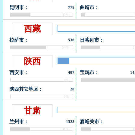
昆明市：
曲靖市：
778
32%
西藏
拉萨市：
日喀则市：
536
57%
3
陕西
西安市：
宝鸡市：
497
14
0%
10
陕西其它地区：
28
0%
甘肃
兰州市：
嘉峪关市：
1523
31%
1