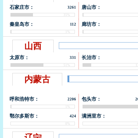
石家庄市：
唐山市：
3261
35%
秦皇岛市：
廊坊市：
112
1%
山西
太原市：
长治市：
331
51%
1
内蒙古
呼和浩特市：
包头市：
2206
2
1%
9
鄂尔多斯市：
满洲里市：
424
0%
辽宁