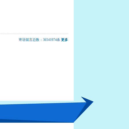
留言精选
寄语留言总数：
36541974
条
更多