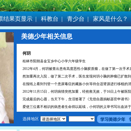
票结果页显示
|
科教台
|
青少台
|
家风是什么？
美德少年相关信息
何玥
桂林市阳朔县金宝乡中心小学六年级学生
2012年4月，何玥被查出患有高度恶性小脑胶质瘤，在做了第一次手术后
然加重再次入院，做了第二次手术，医生发现何玥小脑的肿瘤已扩散
在报纸上看到刊登一个患尿毒症的藏族小伙等待合适肾源进行移植的
2012年11月15日，何玥病情突然加重，经抢救无效，于16日上午被
完成最后的心愿，当天下午，含泪签署了《无偿自愿捐献器官申请书
爱使三位素不相识的病患者生命得以延续，小何玥的义举书写出血浓
选择地区