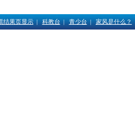
票结果页显示
|
科教台
|
青少台
|
家风是什么？