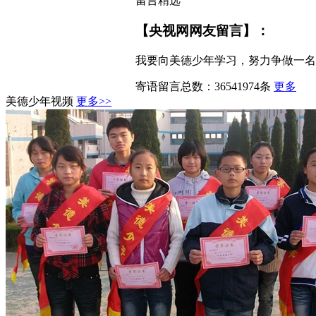
留言精选
【央视网网友留言】：
我要向美德少年学习，努力争做一名
寄语留言总数：
36541974
条
更多
美德少年视频
更多>>