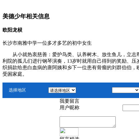
美德少年相关信息
欧阳龙棂
长沙市南雅中学一位多才多艺的初中女生
从小就热衷慈善：爱护鸟类、认养树木、放生鱼儿，立志帮助
利院的孤儿们进行钢琴演奏，13岁时就用自己得到的奖励、压
织捐款给患白血病的唐阿姨和乡下一位患有骨瘤的刘群伯伯，欧
受困家庭。
选择地区
我要留言
用户昵称