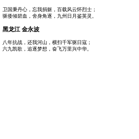
卫国秉丹心，忘我捐躯，百载风云怀烈士；
驱倭倾碧血，舍身角逐，九州日月鉴英灵。
黑龙江 金永波
八年抗战，还我河山，横扫千军驱日寇；
六九凯歌，追逐梦想，奋飞万里兴中华。