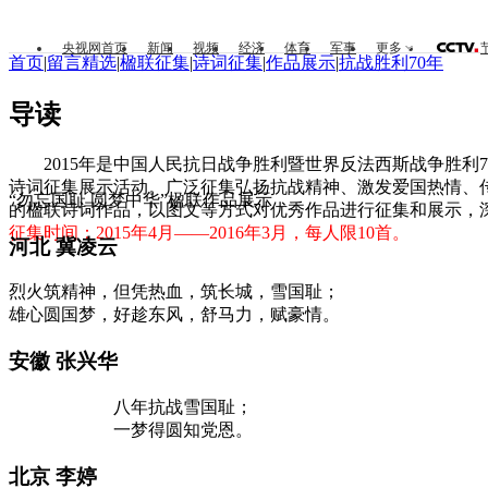
央视网首页
新闻
视频
经济
体育
军事
更多
首页
|
留言精选
|
楹联征集
|
诗词征集
|
作品展示
|
抗战胜利70年
导读
2015年是中国人民抗日战争胜利暨世界反法西斯战争胜利7
诗词征集展示活动。广泛征集弘扬抗战精神、激发爱国热情、
“勿忘国耻 圆梦中华”楹联作品展示
的楹联诗词作品，以图文等方式对优秀作品进行征集和展示，
征集时间：2015年4月——2016年3月，每人限10首。
河北 冀凌云
烈火筑精神，但凭热血，筑长城，雪国耻；
雄心圆国梦，好趁东风，舒马力，赋豪情。
安徽 张兴华
八年抗战雪国耻；
一梦得圆知党恩。
北京 李婷