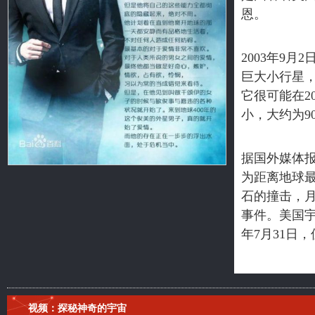
恩。
2003年9
巨大小行星
它很可能在2
小，大约为9
据国外媒体报
为距离地球
石的撞击，月
事件。美国宇
年7月31日
视频：探秘神奇的宇宙