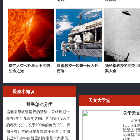
探寻人类和外星人不同的
跟都教授一起来一段天外
揭秘都教授的同类-U
生命之光
历险
案大全
星座小知识
天文大学堂
彗星怎么分类
循椭圆形轨道运行的彗星，公转周期一
关于天
般在3年至几百年之间。周期短于200年
天文学的
的称为“短”，长于200年的称为“长”。周
代，人们
星星进行
期只有几年的彗星多数是小彗星，周期
此编制历
长达400多年的彗星则肯定是个大家伙。
科之一。