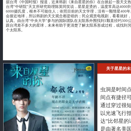
据台湾《中国时报》报道，近来韩剧《来自星星的你》在台掀起一股天文
台湾“中研院”天文所研究助理陈英同笑说，星星是烫的，温度常高达4000
6000摄氏度，根本不可能住人；依照目前的天文学理，没有一颗彗星400年
会接近地球，所以韩剧的天文观念都是错的；民众观赏电视剧，看看就好
认真。由台湾“中央大学”参与的国际团队在太阳系外围找到1颗直径约300
跟台湾差不多大的星球，未来有助于更清楚了解太阳系形成过程，或找到
个太阳系。
关于星星的未
虫洞是时间
间点有捷径
通过穿过很
以光速飞行抵
达”比邻星
是由著名美