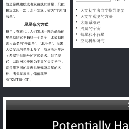
轨道是抛物线或者双曲线的彗星，只能
接近太阳一次，永不复返，称为“非周期
天文初学者自学指导纲要
彗星”。
天文学观测的方法
太阳系概述
星星命名方式
浩瀚的宇宙
最早，在古代，人们发现一颗亮晶晶的
彗星和小行星
星星就给它单独取一个名字，比如我国
空间科学研究
古人命名的“牛郎星”、“北斗星”。后来，
人类发现的星星太多了，就逐渐用星座
＋希腊字母编号的方式命名。到了现
代，以欧洲和美国为主导的天文学中，
都是用不同的星表系统规范星星的名
称。满天星辰里，偏偏就没
有“KMT184.05”。