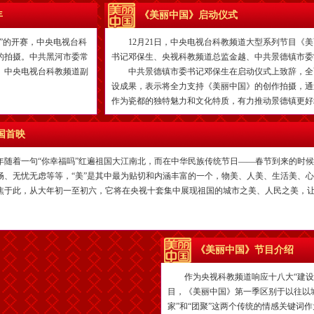
年
《美丽中国》启动仪式
”的开赛，中央电视台科
12月21日，中央电视台科教频道大型系列节目《美
的拍摄。中共黑河市委常
书记邓保生、央视科教频道总监金越、中共景德镇市委
、中央电视台科教频道副
中共景德镇市委书记邓保生在启动仪式上致辞，全
设成果，表示将全力支持《美丽中国》的创作拍摄，通
作为瓷都的独特魅力和文化特质，有力推动景德镇更好地走
国首映
2年随着一句“你幸福吗”红遍祖国大江南北，而在中华民族传统节日——春节到来的时
畅、无忧无虑等等，“美”是其中最为贴切和内涵丰富的一个，物美、人美、生活美、
焦于此，从大年初一至初六，它将在央视十套集中展现祖国的城市之美、人民之美，
《美丽中国》节目介绍
作为央视科教频道响应十八大“建设美
目，《美丽中国》第一季区别于以往以
家”和“团聚”这两个传统的情感关键词