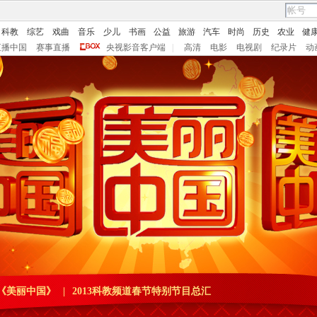
科教
综艺
戏曲
音乐
少儿
书画
公益
旅游
汽车
时尚
历史
农业
健
直播中国
赛事直播
央视影音客户端
|
高清
电影
电视剧
纪录片
动
目《美丽中国》
|
2013科教频道春节特别节目总汇