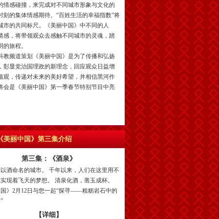
的情感碰撞，来完成对不同城市形象与文化的
时刻的集体情感期待。“百姓生活的幸福指数”将
城市的共同标尺。《美丽中国》中不同的人
情感，将带领观众去感触不同城市的灵魂，踏
明的旅程。
教频道策划《美丽中国》是为了传播和弘扬
，彰显党治国理政的新理念，回应观众日益增
值观，传递对未来的美好希望，并相信黑河作
将会是《美丽中国》第一季春节特别节目中亮
《美丽中国》第三集介绍
第三集：《酒泉》
以酒命名的城市。 千年以来，人们在这里用不
实现着飞天的梦想。 清泉化酒，凿玉成杯。
国》2月12日与您一起“探寻——粗粝岩石中的
”
【详细】