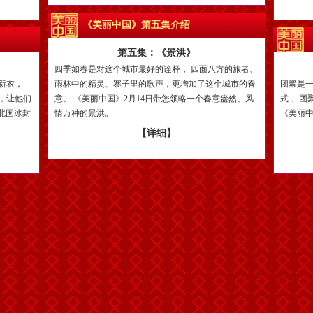
《美丽中国》第五集介绍
第五集：《景洪》
四季如春是对这个城市最好的诠释， 四面八方的旅者、
新衣，
雨林中的精灵、寨子里的歌声，更增加了这个城市的春
团聚是一
，让他们
意。 《美丽中国》2月14日带您领略一个春意盎然、风
式， 团
受北国冰封
情万种的景洪。
《美丽中
【详细】