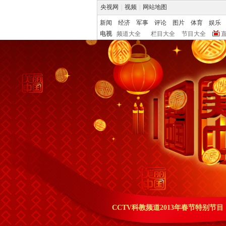
央视网
|
视频
|
网站地图
新闻
经济
军事
评论
图片
体育
娱乐
电视
频道大全
栏目大全
节目大全
CCTV科教频道2013年春节特别节