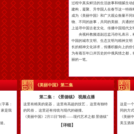
过程中真实鲜活的生活故事和细腻生动
建构，凝聚、升华国人在春节这一特殊
成为《美丽中国》和广大观众衡量不同
物、不同的故事，共同的美丽、共通的
上追寻中国古老文化、传播中国现代文
央视科教频道副总监冯存礼表示，科
中国的城市文明、生态文明与精神文明
长的精神文化诉求，传播积极向上的价
为有着百年口岸历史的中俄风情之都，
丽的一笔。
《美丽中国》第二集
第二集：《景德镇》 视频点播
（字幕：
这里有精美的瓷器， 这里有高超的技艺， 这里有独特
这是一个
 家是我
的民俗， 这里还有传统与现代的碰撞。
同的方式
《美丽中国》2月11日“聆听——现代艺术之都 景德镇”
《美丽中
归途。
美玉酒泉
【详细】