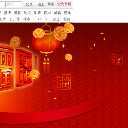
客服
设为首页
登录
注册
康
微博
博客
论坛
彩票
商城
邮箱
游戏
画片
公开课
播客
|
CCTV
频道
栏目