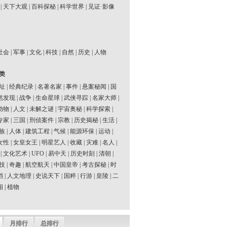
|
天下大观
|
百科探秘
|
科学世界
|
见证·影像
社会
|
军事
|
文化
|
科技
|
自然
|
历史
|
人物
类
址
|
经典纪录
|
名著名家
|
事件
|
悬案秘闻
|
国
然发现
|
战争
|
生命星球
|
武侠寻踪
|
名家大师
|
动物
|
人文
|
未解之谜
|
宇宙奥秘
|
科学探索
|
专家
|
三国
|
刑侦案件
|
宗教
|
历史揭秘
|
生活
|
族
|
人体
|
建筑工程
|
气候
|
能源环保
|
运动
|
女性
|
女皇女王
|
明星艺人
|
收藏
|
灾难
|
名人
|
|
文化艺术
|
UFO
|
易中天
|
历史时刻
|
清朝
|
技
|
奇趣
|
航空航天
|
中国皇帝
|
考古探秘
|
时
档
|
人文地理
|
史说天下
|
国粹
|
行游
|
皇陵
|
二
相
|
植物
月排行
总排行