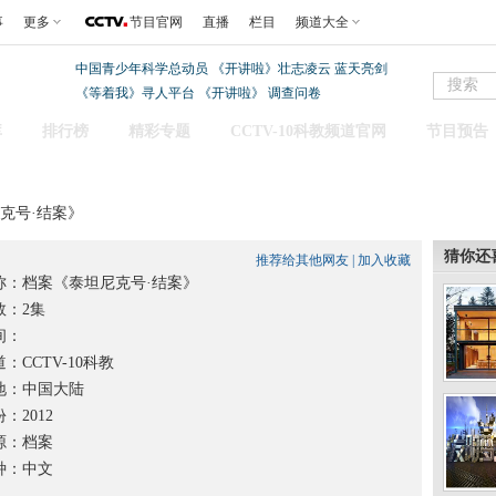
事
更多
节目官网
直播
栏目
频道大全
中国青少年科学总动员
《开讲啦》壮志凌云 蓝天亮剑
《等着我》寻人平台
《开讲啦》
调查问卷
库
排行榜
精彩专题
CCTV-10科教频道官网
节目预告
尼克号·结案》
猜你还
推荐给其他网友
|
加入收藏
称：
档案《泰坦尼克号·结案》
：2集
间：
：CCTV-10科教
：中国大陆
2012
：档案
：中文