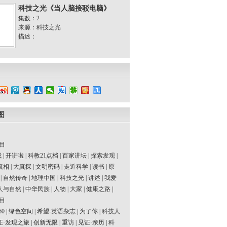
科技之光《当人脑接驳电脑》
集数：2
来源：科技之光
描述：
图
目
我
|
开讲啦
|
科教21点档
|
百家讲坛
|
探索发现
|
真相
|
大真探
|
文明密码
|
走近科学
|
读书
|
原
|
自然传奇
|
地理中国
|
科技之光
|
讲述
|
我爱
人与自然
|
中华民族
|
人物
|
大家
|
健康之路
|
目
60
|
绿色空间
|
希望-英语杂志
|
为了你
|
科技人
证·发现之旅
|
创新无限
|
重访
|
见证·亲历
|
科