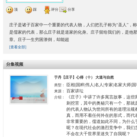
顶
踩
评分
分享
庄子是诸子百家中一个重要的代表人物，人们把孔子称为“圣人”，称
是儒家的代表，那么庄子就是道家的化身。庄子留给我们的，是他
章。庄子一生穷困潦倒，却能超
[查看全部]
分集视频
于丹【庄子】心得（十） 大道与自然
臣相|国粹|伟人|名人|专家|名家大师|
类型：
百家讲坛
来源：
《庄子》中讲了许多寓言故事，这些
介绍：
刺挖苦，其中的奥秘只有一个，那就
的代表人物认为世间所有的道理法规
真，而用不着任何外在的形式，而代
非常重要的，儒道如此不同，为什么
呢？在现代社会的激烈竞争中，我们
不会在大千世界里迷失了自我呢？