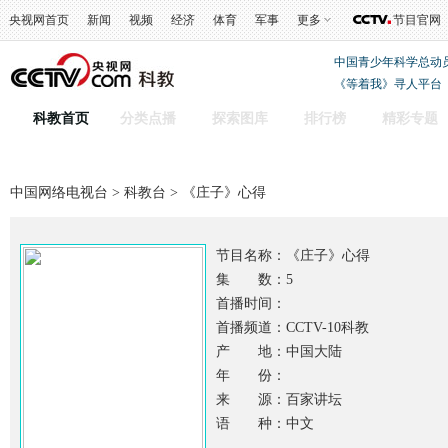
央视网首页
新闻
视频
经济
体育
军事
更多
节目官网
中国青少年科学总动
《等着我》寻人平台
科教首页
分类点播
探索图库
排行榜
精彩专题
中国网络电视台
>
科教台
> 《庄子》心得
节目名称：
《庄子》心得
集 数：5
首播时间：
首播频道：CCTV-10科教
产 地：中国大陆
年 份：
来 源：百家讲坛
语 种：中文