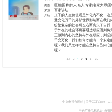
臣相|国粹|伟人|名人|专家|名家大师|
类型：
百家讲坛
来源：
庄子的人生价值观是外化内不化，这
介绍：
受变化万千的外部世界影响而在我们
纷繁复杂的社会所左右而丧失了自我
于外在的社会环境要通达顺应否则将
正做到内心的坚持与外在顺应，则必
千变万化，我们如何才能有一个安定
呢？我们又怎样才能在坚持自己内心
呢？
<<
<
1
2
3
>
>>
中央电视台网站
|
关于CCTV.com
|
人
中央广播电视总台 央视