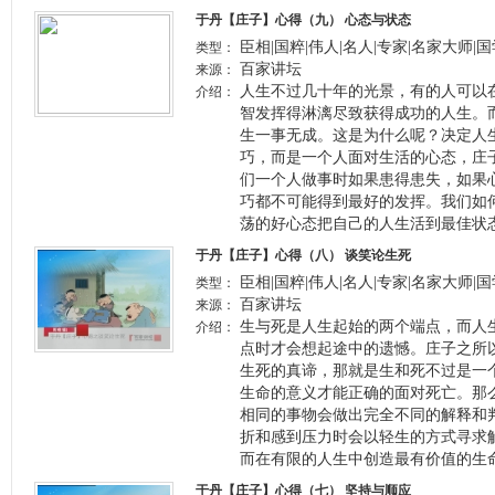
于丹【庄子】心得（九） 心态与状态
臣相|国粹|伟人|名人|专家|名家大师|
类型：
百家讲坛
来源：
人生不过几十年的光景，有的人可以
介绍：
智发挥得淋漓尽致获得成功的人生。
生一事无成。这是为什么呢？决定人
巧，而是一个人面对生活的心态，庄
们一个人做事时如果患得患失，如果
巧都不可能得到最好的发挥。我们如
荡的好心态把自己的人生活到最佳状
于丹【庄子】心得（八） 谈笑论生死
臣相|国粹|伟人|名人|专家|名家大师|
类型：
百家讲坛
来源：
生与死是人生起始的两个端点，而人
介绍：
点时才会想起途中的遗憾。庄子之所
生死的真谛，那就是生和死不过是一
生命的意义才能正确的面对死亡。那
相同的事物会做出完全不同的解释和
折和感到压力时会以轻生的方式寻求
而在有限的人生中创造最有价值的生
于丹【庄子】心得（七） 坚持与顺应