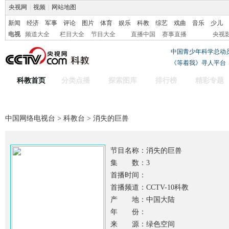
央视网
|
视频
|
网站地图
新闻
经济
军事
评论
图片
体育
娱乐
科教
综艺
戏曲
音乐
少儿
电视
频道大全
栏目大全
节目大全
直播中国
赛事直播
央视
中国青少年科学总动
《等着我》寻人平台
科教首页
分类点播
探索图库
排行榜
精彩专题
中国网络电视台
>
科教台
> 消失的巨兽
节目名称：
消失的巨兽
集 数：3
首播时间：
首播频道：CCTV-10科教
产 地：中国大陆
年 份：
来 源：绿色空间