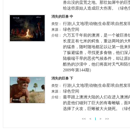
兽出没的蛮荒之地。那壮如犀牛的巨
给这些原始人造成巨大伤害。（绿色空间
消失的巨兽 中
行游|人文地理|动物|生命星球|自然发
类型：
绿色空间
来源：
六万五千年前的澳洲，是一个被巨兽
介绍：
长度足有七米的鳄鱼，重达两吨的大
的猛兽，随时随地都足以让第一批来
了躲避猛兽，寻找更多食物，他们深
陆极端干旱的恶劣气候条件，却让原
酷热的沙漠中，他们将面对天气和陌
2009年第144期）
消失的巨兽 下
行游|人文地理|动物|生命星球|自然发
类型：
绿色空间
来源：
最早踏上澳洲大陆的人们在进入澳洲
介绍：
的是他们碰到了巨大的有毒蜥蜴，面
选择了火攻，巨蜥被大火烧死。（绿色空
<<
<
1
>
>>