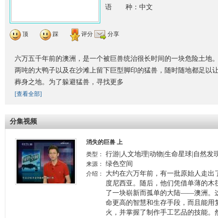
语 种：中文
顶
踩
评分
分享
六万五千年前的澳洲，是一个被巨兽统治很长时间的一块危险土地
两吨的大鸭子以及在沙滩上留下巨型脚印的猛兽，随时随地都足以
葬身之地。为了躲避猛兽，寻找更多
[查看全部]
分集视频
消失的巨兽 上
行游|人文地理|动物|生命星球|自然发
类型：
绿色空间
来源：
大约在六万年前，有一批原始人走出
介绍：
度尼西亚。随后，他们凭借单薄的木
了一块崭新而孤单的大陆――澳洲。
命更高的智慧和生存手段，而且能用
火，并掌握了制作手工艺品的技能。