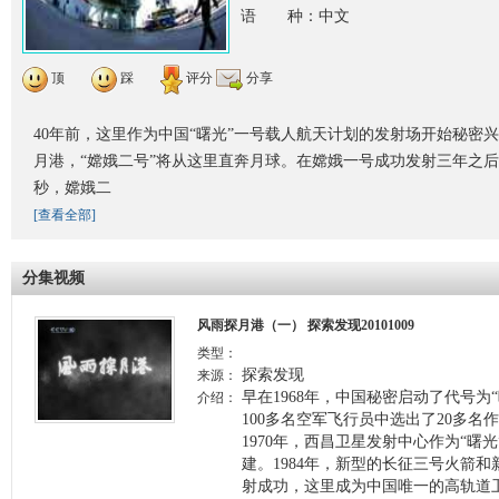
语 种：中文
顶
踩
评分
分享
40年前，这里作为中国“曙光”一号载人航天计划的发射场开始秘密兴
月港，“嫦娥二号”将从这里直奔月球。在嫦娥一号成功发射三年之后，201
秒，嫦娥二
[查看全部]
分集视频
风雨探月港（一） 探索发现20101009
类型：
探索发现
来源：
早在1968年，中国秘密启动了代号为
介绍：
100多名空军飞行员中选出了20多
1970年，西昌卫星发射中心作为“曙
建。1984年，新型的长征三号火箭
射成功，这里成为中国唯一的高轨道