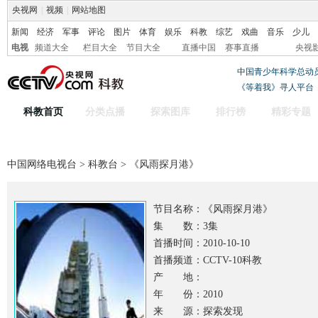
央视网
|
视频
|
网站地图
新闻
经济
军事
评论
图片
体育
娱乐
科教
综艺
戏曲
音乐
少儿
电视
频道大全
栏目大全
节目大全
直播中国
赛事直播
央视
中国青少年科学总动
《等着我》寻人平台
科教首页
分类点播
探索图库
排行榜
精彩专题
中国网络电视台
>
科教台
> 《风雨探月港》
节目名称：
《风雨探月港》
集 数：3集
首播时间：2010-10-10
首播频道：CCTV-10科教
产 地：
年 份：2010
来 源：探索发现