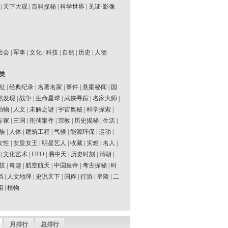
|
天下大观
|
百科探秘
|
科学世界
|
见证·影像
社会
|
军事
|
文化
|
科技
|
自然
|
历史
|
人物
类
址
|
经典纪录
|
名著名家
|
事件
|
悬案秘闻
|
国
然发现
|
战争
|
生命星球
|
武侠寻踪
|
名家大师
|
动物
|
人文
|
未解之谜
|
宇宙奥秘
|
科学探索
|
专家
|
三国
|
刑侦案件
|
宗教
|
历史揭秘
|
生活
|
族
|
人体
|
建筑工程
|
气候
|
能源环保
|
运动
|
女性
|
女皇女王
|
明星艺人
|
收藏
|
灾难
|
名人
|
|
文化艺术
|
UFO
|
易中天
|
历史时刻
|
清朝
|
技
|
奇趣
|
航空航天
|
中国皇帝
|
考古探秘
|
时
档
|
人文地理
|
史说天下
|
国粹
|
行游
|
皇陵
|
二
相
|
植物
月排行
总排行