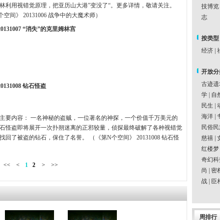
林利用视错觉原理，把亚历山大港”变没了“。更多详情，敬请关注。
技博览
空间》 20131006 战争中的大魔术师）
志
0131007 “消失”的克里姆林宫
按类型
经济
|
开放分
古迹遗
131008 钻石怪盗
学
|
自
民生
|
海洋
|
主要内容： 一名神秘的盗贼，一位著名的神探，一个价值千万美元的
民俗民
石怪盗即将展开一次扑朔迷离的正邪较量，侦探最终破解了各种视错觉
找回了被盗的钻石，保住了名誉。 （《第N个空间》 20131008 钻石怪
慈禧
|
红楼梦
奇幻科
<<
<
1
2
>
>>
尚
|
密
战
|
臣
周排行