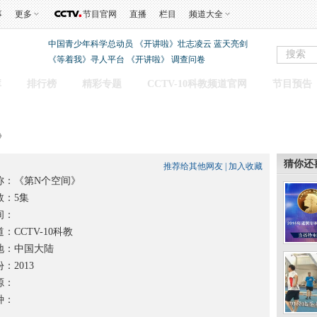
事
更多
节目官网
直播
栏目
频道大全
中国青少年科学总动员
《开讲啦》壮志凌云 蓝天亮剑
《等着我》寻人平台
《开讲啦》
调查问卷
库
排行榜
精彩专题
CCTV-10科教频道官网
节目预告
》
猜你还
推荐给其他网友
|
加入收藏
称：
《第N个空间》
：5集
间：
：CCTV-10科教
：中国大陆
2013
源：
种：