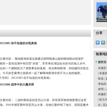
分享
0131005 你不知道的水怪真相
检索地
主要内容： 喀纳斯湖坐落在新疆北部阿勒泰山脉的喀纳斯自然保护
按栏目
牧民一直传说湖中有巨型“水怪”，常常将在湖边饮水的马匹拖入水中。
央视栏
台的一个摄制组为了调查事实的真相，前去喀纳斯湖，却拍摄到水怪活
。今天的芝麻博士就跟你一起了解喀纳斯湖水怪不为人知的秘密。
|
等着
空间》 20131005 你不知道的水怪真相）
味道
|
来如此
0131006 战争中的大魔术师
发明
|
停播栏
|
状元3
主要内容： 二战时期埃及的亚历山大港，所有英军物资都要通过这里
场。1941年德军要炸毁亚历山大港，但他们轰炸错了地方。原因是魔术
生
|
见