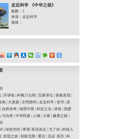
走近科学 《中华之核》
集数：3
来源：走近科学
描述：
图
目
我
|
开讲啦
|
科教21点档
|
百家讲坛
|
探索发现
|
真相
|
大真探
|
文明密码
|
走近科学
|
读书
|
原
|
自然传奇
|
地理中国
|
科技之光
|
讲述
|
我爱
人与自然
|
中华民族
|
人物
|
大家
|
健康之路
|
目
60
|
绿色空间
|
希望-英语杂志
|
为了你
|
科技人
证·发现之旅
|
创新无限
|
重访
|
见证·亲历
|
科