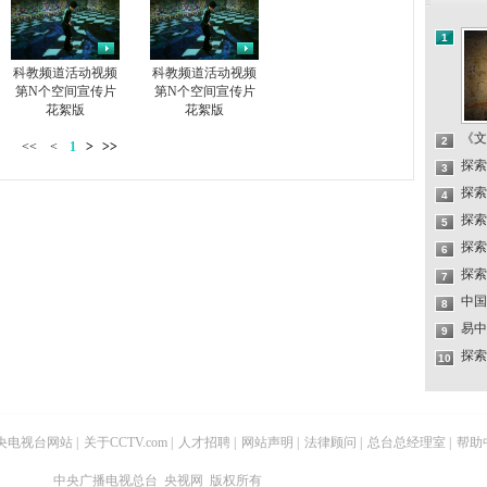
1
科教频道活动视频
科教频道活动视频
第N个空间宣传片
第N个空间宣传片
花絮版
花絮版
《文
2
<<
<
1
>
>>
探索
3
探索
4
探索
5
探索
6
探索
7
中国
8
易中
9
探索
10
央电视台网站
|
关于CCTV.com
|
人才招聘
|
网站声明
|
法律顾问
|
总台总经理室
|
帮助
中央广播电视总台 央视网 版权所有