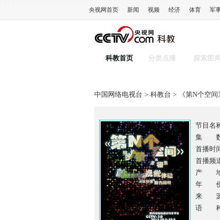
央视网首页
新闻
视频
经济
体育
军
科教首页
分类点播
探索图
中国网络电视台
>
科教台
> 《第N个空间
节目名
集 数
首播时
首播频道
产 地
年 份：
来 
语 