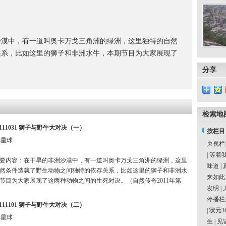
沙漠中，有一道叫奥卡万戈三角洲的绿洲，这里独特的自然
关系，比如这里的狮子和非洲水牛，本期节目为大家展现了
分享
检索地
111031 狮子与野牛大对决（一）
按栏目
命星球
央视栏
|
等着
要内容：在干旱的非洲沙漠中，有一道叫奥卡万戈三角洲的绿洲，这里
味道
|
然条件造就了野生动物之间独特的依存关系，比如这里的狮子和非洲水
来如此
节目为大家展现了这两种动物之间的生死对决。（自然传奇2011年第
发明
|
停播栏
111101 狮子与野牛大对决（二）
|
状元3
命星球
生
|
见