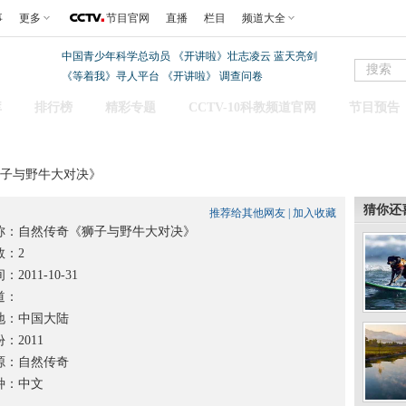
事
更多
节目官网
直播
栏目
频道大全
中国青少年科学总动员
《开讲啦》壮志凌云 蓝天亮剑
《等着我》寻人平台
《开讲啦》
调查问卷
库
排行榜
精彩专题
CCTV-10科教频道官网
节目预告
狮子与野牛大对决》
猜你还
推荐给其他网友
|
加入收藏
称：
自然传奇《狮子与野牛大对决》
：2
2011-10-31
道：
：中国大陆
2011
：自然传奇
：中文