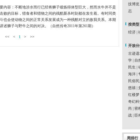
技博览
要内容：不断地涉水而行已经将狮子锻炼得体型巨大，然而水牛并不是
志
击败的目标，猎食者和猎物之间的残酷厮杀时刻都在发生着。有时同类
斗也会使动物之间的正常关系发展成为一种残酷对立的敌我关系。本期
按类型
讲述狮子与野牛之间的对决。（自然传奇2011年第261期）
经济
|
<<
<
1
>
>>
开放分
古迹遗
学
|
自
民生
|
海洋
|
民俗民
慈禧
|
红楼梦
奇幻科
尚
|
密
战
|
臣
周排行