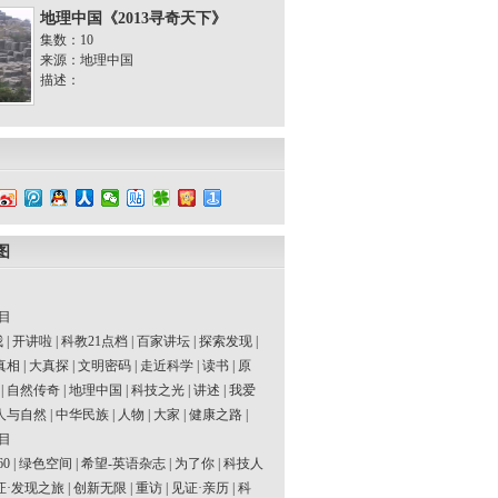
地理中国《2013寻奇天下》
集数：10
来源：地理中国
描述：
图
目
我
|
开讲啦
|
科教21点档
|
百家讲坛
|
探索发现
|
真相
|
大真探
|
文明密码
|
走近科学
|
读书
|
原
|
自然传奇
|
地理中国
|
科技之光
|
讲述
|
我爱
人与自然
|
中华民族
|
人物
|
大家
|
健康之路
|
目
60
|
绿色空间
|
希望-英语杂志
|
为了你
|
科技人
证·发现之旅
|
创新无限
|
重访
|
见证·亲历
|
科