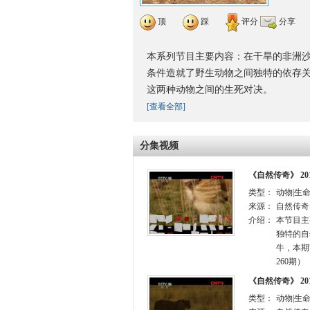
顶
踩
评分
分享
本系列节目主要内容：在干旱的非洲
条件造就了野生动物之间独特的依存
这两种动物之间的生死对决。
[查看全部]
分集视频
《自然传奇》 20
类型：
动物|生
来源：
自然传奇
介绍：
本节目主
独特的自
牛，本期
260期）
《自然传奇》 20
类型：
动物|生