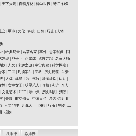
|
天下大观
|
百科探秘
|
科学世界
|
见证·影像
社会
|
军事
|
文化
|
科技
|
自然
|
历史
|
人物
类
址
|
经典纪录
|
名著名家
|
事件
|
悬案秘闻
|
国
然发现
|
战争
|
生命星球
|
武侠寻踪
|
名家大师
|
动物
|
人文
|
未解之谜
|
宇宙奥秘
|
科学探索
|
专家
|
三国
|
刑侦案件
|
宗教
|
历史揭秘
|
生活
|
族
|
人体
|
建筑工程
|
气候
|
能源环保
|
运动
|
女性
|
女皇女王
|
明星艺人
|
收藏
|
灾难
|
名人
|
|
文化艺术
|
UFO
|
易中天
|
历史时刻
|
清朝
|
技
|
奇趣
|
航空航天
|
中国皇帝
|
考古探秘
|
时
档
|
人文地理
|
史说天下
|
国粹
|
行游
|
皇陵
|
二
相
|
植物
月排行
总排行