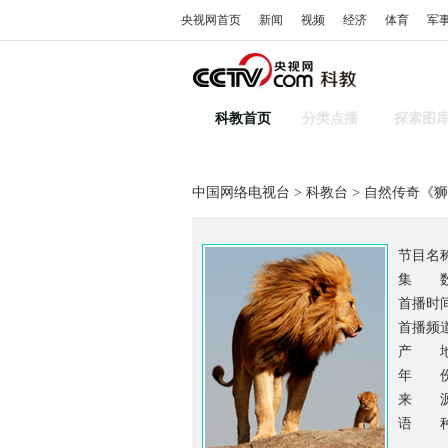
央视网首页
新闻
视频
经济
体育
军
科教首页
分类点播
探索图
中国网络电视台
>
科教台
> 自然传奇《
节目名
集 数
首播时间：
首播频
产 地
年 份：
来 源
语 种