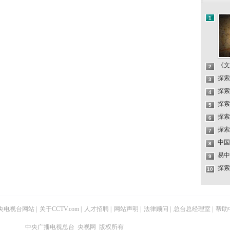
1
《文
2
探索
3
探索
4
探索
5
探索
6
探索
7
中国
8
易中
9
探索
10
央电视台网站
|
关于CCTV.com
|
人才招聘
|
网站声明
|
法律顾问
|
总台总经理室
|
帮助
中央广播电视总台 央视网 版权所有