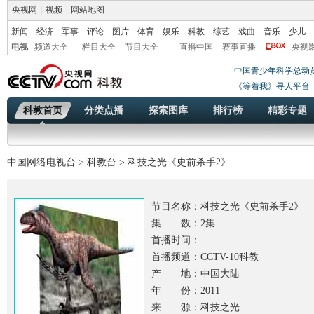
央视网
|
视频
|
网站地图
新闻
经济
军事
评论
图片
体育
娱乐
科教
综艺
戏曲
音乐
少儿
电视
频道大全
栏目大全
节目大全
直播中国
赛事直播
央视
中国青少年科学总动
《等着我》寻人平台
科教首页
分类点播
探索图库
排行榜
精彩专题
中国网络电视台
>
科教台
> 科技之光《史前杀手2》
节目名称：
科技之光《史前杀手2》
集 数：2集
首播时间：
首播频道：CCTV-10科教
产 地：中国大陆
年 份：2011
来 源：科技之光