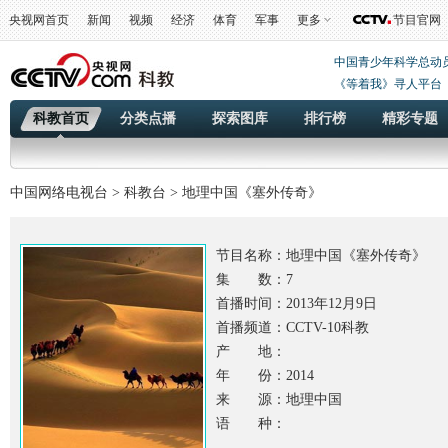
央视网首页
新闻
视频
经济
体育
军事
更多
节目官网
中国青少年科学总动
《等着我》寻人平台
科教首页
分类点播
探索图库
排行榜
精彩专题
中国网络电视台
>
科教台
> 地理中国《塞外传奇》
节目名称：
地理中国《塞外传奇》
集 数：7
首播时间：2013年12月9日
首播频道：CCTV-10科教
产 地：
年 份：2014
来 源：地理中国
语 种：