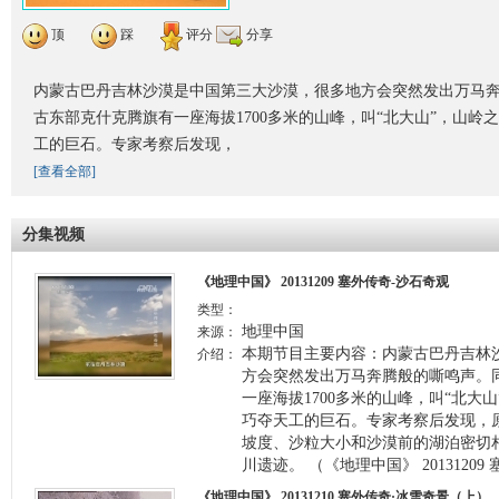
顶
踩
评分
分享
内蒙古巴丹吉林沙漠是中国第三大沙漠，很多地方会突然发出万马
古东部克什克腾旗有一座海拔1700多米的山峰，叫“北大山”，山岭
工的巨石。专家考察后发现，
[查看全部]
分集视频
《地理中国》 20131209 塞外传奇-沙石奇观
类型：
地理中国
来源：
本期节目主要内容：内蒙古巴丹吉林
介绍：
方会突然发出万马奔腾般的嘶鸣声。
一座海拔1700多米的山峰，叫“北大
巧夺天工的巨石。专家考察后发现，
坡度、沙粒大小和沙漠前的湖泊密切
川遗迹。 （《地理中国》 2013120
《地理中国》 20131210 塞外传奇·冰雪奇景（上）