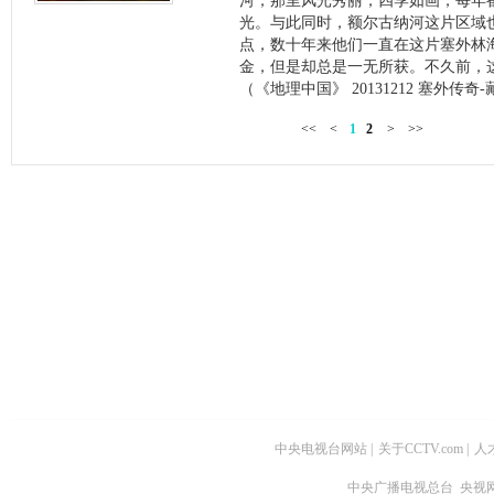
河，那里风光秀丽，四季如画，每年
光。与此同时，额尔古纳河这片区域
点，数十年来他们一直在这片塞外林
金，但是却总是一无所获。不久前，
（《地理中国》 20131212 塞外传奇
<<
<
1
2
>
>>
中央电视台网站
|
关于CCTV.com
|
人
中央广播电视总台 央视