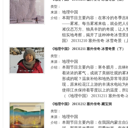
类型：
地理中国
来源：
本期节目主要内容：在寒冷的冬季吉
介绍：
——雾凇。每当雾凇来临，就会把人
凇仪态万方、独具丰韵的奇观，让人
组实地考察，揭开了这种神奇冰雪景
国》 20131210 塞外传奇·冰雪奇景
《地理中国》 20131211 塞外传奇-冰雪奇景（下）
类型：
地理中国
来源：
本期节目主要内容：寒冬腊月，吉林
介绍：
着浓浓的雾气，成就了美丽壮观的雾
形成的呢？温泉补给和地热异常等原
现，原来松花江上游的丰满水电站为
使得江水保持着零度以上的温度，所
（《地理中国》 20131211 塞外传
《地理中国》 20131212 塞外传奇-藏宝洞
类型：
地理中国
来源：
本期节目主要内容：在我国内蒙古自
介绍：