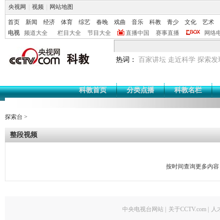
央视网
|
视频
|
网站地图
首页
新闻
经济
体育
综艺
春晚
戏曲
音乐
科教
青少
文化
艺术
电视
频道大全
栏目大全
节目大全
直播中国
赛事直播
网络
热词：
百家讲坛
走近科学
探索发
科教首页
分类点播
科教名栏
探索台
>
整段视频
按时间查询更多内容
中央电视台网站
|
关于CCTV.com
|
人