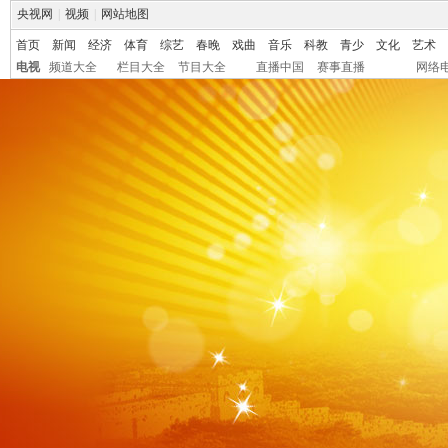
央视网
|
视频
|
网站地图
首页
新闻
经济
体育
综艺
春晚
戏曲
音乐
科教
青少
文化
艺术
电视
频道大全
栏目大全
节目大全
直播中国
赛事直播
网络