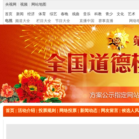
央视网
|
视频
|
网站地图
首页
新闻
经济
体育
综艺
春晚
戏曲
音乐
科教
青少
文化
艺术
电视
频道大全
栏目大全
节目大全
直播中国
赛事直播
网络
首页
|
活动介绍
|
投票规则
|
网络投票
|
新闻动态
|
网友留言
|
候选人风