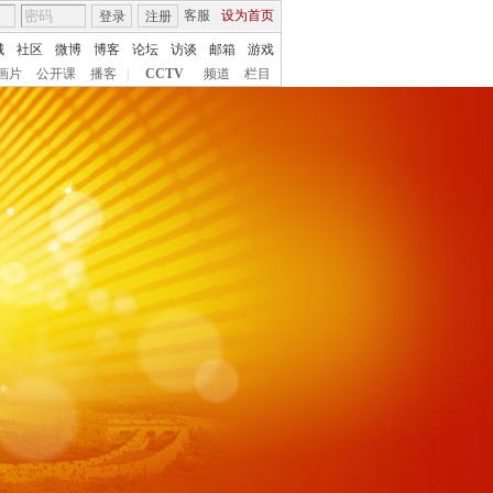
客服
设为首页
登录
注册
城
社区
微博
博客
论坛
访谈
邮箱
游戏
画片
公开课
播客
|
CCTV
频道
栏目