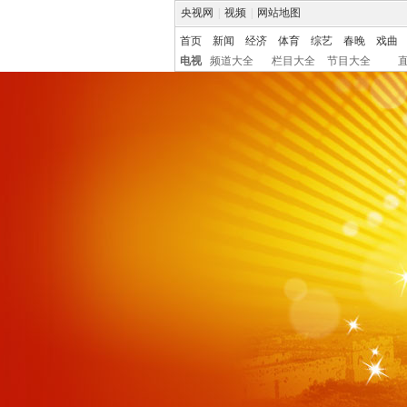
央视网
|
视频
|
网站地图
首页
新闻
经济
体育
综艺
春晚
戏曲
电视
频道大全
栏目大全
节目大全