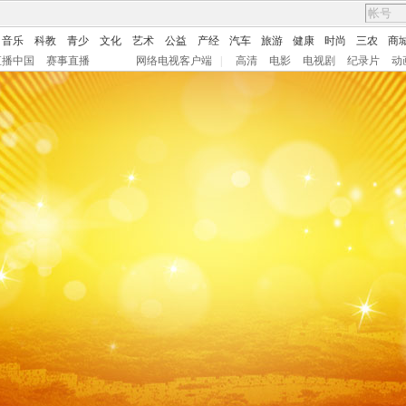
音乐
科教
青少
文化
艺术
公益
产经
汽车
旅游
健康
时尚
三农
商
直播中国
赛事直播
网络电视客户端
|
高清
电影
电视剧
纪录片
动